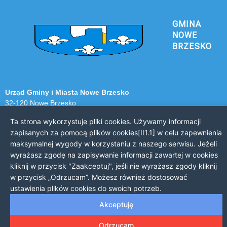
GMINA
NOWE
BRZESKO
Urząd Gminy i Miasta Nowe Brzesko
32-120 Nowe Brzesko
ul. Krakowska 44
Ta strona wykorzystuje pliki cookies. Używamy informacji
zapisanych za pomocą plików cookies[II1.1] w celu zapewnienia
KONTAKT Z URZĘDEM
maksymalnej wygody w korzystaniu z naszego serwisu. Jeżeli
Telefon: 12 385 20 94
wyrażasz zgodę na zapisywanie informacji zawartej w cookies
Faks: 12 385 03 55
kliknij w przycisk "Zaakceptuj", jeśli nie wyrażasz zgody kliknij
Email: sekretariat@nowe-brzesko.pl
w przycisk „Odrzucam”. Możesz również dostosować
ustawienia plików cookies do swoich potrzeb.
GODZINY PRACY
Akceptuję
Poniedziałek-Piątek: 7:30 - 15:30
Odrzucam