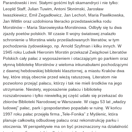
Parandowski i inni. Stałymi gośćmi byli skamandryci i nie tylko:
Leopld Staff, Julian Tuwim, Antoni Słonimski, Jarosław
Iwaszkiewicz, Emil Zegadłowicz, Jan Lechoń, Maria Pawlikowska,
Jan Wittlin oraz uzdolniona literacko przedstawicielka rodu
Morstinów – Maria Starowieyska-Morstinowa. Odbyły się tu dwa
zjazdy poetów polskich. W czasie II wojny światowej znalazło
schronienie u Morstina wielu prześladowanych literatów, w tym
pochodzenia żydowskiego, np. Arnold Szyfman i kilku innych. W
1945 roku Ludwik Hieronim Morstin przekazał Związkowi Literatów
Polskich cały pałac z wyposażeniem i otaczającym go parkiem oraz
słynną bibliotekę Morstinów z wieloma inkunabułami pochodzącymi
z dawnej hebdowskiej biblioteki klasztornej, a miastu Kraków dwa
lwy, które stoją obecnie przed wieżą ratuszową. Literatom nie
pozwolono przejąć pałacu, którzy i tak nie mieli środków na jego
utrzymanie. Niestety, wyposażenie pałacu i bibliotekę
rozszabrowano i tylko niewielką jej część udało się przekazać do
zbiorów Biblioteki Narodowej w Warszawie. W ciągu 53 lat „władzy
ludowej” pałac, park i gospodarstwo popadało w ruinę. W końcu
1997 roku pałac przejęła firma „Tele-Fonika” z Myślenic, która
planuje całkowitą odbudowę pałacu oraz rekonstrukcję parku i
otoczenia. W perspektywie ma on być przeznaczony na działalność