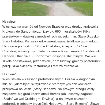
Hebdów
Wieś leży na wschód od Nowego Brzeska przy drodze krajowej z
Krakowa do Sandomierza, liczy ok. 660 mieszkańców. Kilka
przysiółków – dawnej samodzielnych wiosek, m.in. Stare Brzesko,
Stary Hebdów. Pierwsza udokumentowana źródłowo wzmianka o
Hebdowie pochodzi z 1238 – Chebdow, kolejne: z 1242 –
Chebdow, w następnych latach i wiekach wymiennie: Chebdov lub
Hebdov. Obecnie 158 rodzinnych gospodarstw rolnych. We wsi
szkoła podstawowa, przedszkole, dom ludowy, gminny posterunek
policji, kilka sklepów, restauracja i remiza strażacka.
Historia:
Wieś istniała w czasach prehistorycznych. Leżała w dogodnym
miejscu jakim było: skrzyżowanie starożytnych szlaków oraz
przeprawa na Wiśle (Stary Hebdów). Na prawym brzegu Wisły
znajdował się gród kasztelański Brzesk (ob. lessowy pagórek
„Skała” we wsi Grobla gm. Drwinia), a na lewym służebne
podgrodzie (obecny przysiółek Hebdowa – Stare Brzesko). Sławę