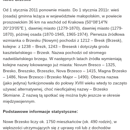
Od 1 stycznia 2011 ponownie miasto. Do 1 stycznia 2011r. wieś
(osada) gminna leżąca w województwie małopolskim, w powiecie
proszowickim 36 km na wschód od Krakowa (50°08′14″N
20°23′05″E ), dawniej miasto (1279-1870), dawniej miasto (1279-
1870), później osada (1870-1945, 1965-1974). Pierwsza źródłowa
wzmianka o Brzesku (Nowym) pochodzi z 1212 – Bresk (Brzesk),
kolejne: z 1238 – Brezk, 1243 – Bresesk i dotyczyła grodu
kasztelańskiego – Brzesk. Nazwa pochodzi od stromego
nadwiślańskiego brzegu. W następnych latach źródła wymieniają
kolejne nazwy lokowanego już miasta: Novum Bresco – 1325,
Bresko, Breszsko, Brzeszko, Nova Brzesco – 1415, Magna Brzesko
– 1486, Nove Brzesco i Brzesko Major – 1490). Obecna nazwa
(jako jedyna) funkcjonowała do połowy XVIII wieku wtedy to zaczęto
używać alternatywnej, choć nieoficjalnej nazwy – Brzesko
Słomiane. Z nazwą tą spotkać się można było jeszcze w okresie
międzywojennym.
Podstawowe informacje statystyczne:
Nowe Brzesko liczy ok. 1750 mieszkańców (ok. 490 rodzin), w
większości utrzymujących się z uprawy roli lub z dochodów