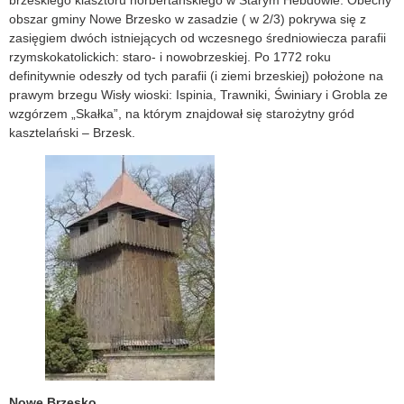
obszar gminy Nowe Brzesko w zasadzie ( w 2/3) pokrywa się z
zasięgiem dwóch istniejących od wczesnego średniowiecza parafii
rzymskokatolickich: staro- i nowobrzeskiej. Po 1772 roku
definitywnie odeszły od tych parafii (i ziemi brzeskiej) położone na
prawym brzegu Wisły wioski: Ispinia, Trawniki, Świniary i Grobla ze
wzgórzem „Skałka”, na którym znajdował się starożytny gród
kasztelański – Brzesk.
Nowe Brzesko