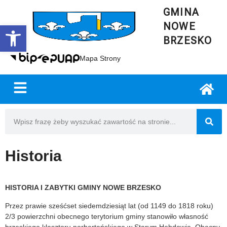
GMINA
NOWE
Open toolbar
BRZESKO
Mapa Strony
Historia
HISTORIA I ZABYTKI GMINY NOWE BRZESKO
Przez prawie sześćset siedemdziesiąt lat (od 1149 do 1818 roku)
2/3 powierzchni obecnego terytorium gminy stanowiło własność
brzeskiego klasztoru norbertańskiego w Starym Hebdowie. Obecny