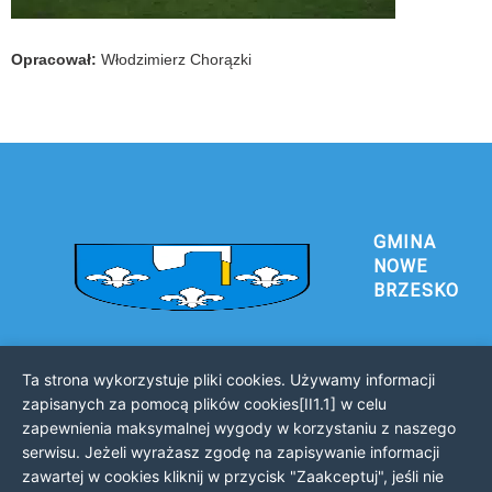
Opracował:
Włodzimierz Chorązki
GMINA
NOWE
BRZESKO
Ta strona wykorzystuje pliki cookies. Używamy informacji
Urząd Gminy i Miasta Nowe Brzesko
zapisanych za pomocą plików cookies[II1.1] w celu
32-120 Nowe Brzesko
zapewnienia maksymalnej wygody w korzystaniu z naszego
ul. Krakowska 44
serwisu. Jeżeli wyrażasz zgodę na zapisywanie informacji
zawartej w cookies kliknij w przycisk "Zaakceptuj", jeśli nie
KONTAKT Z URZĘDEM