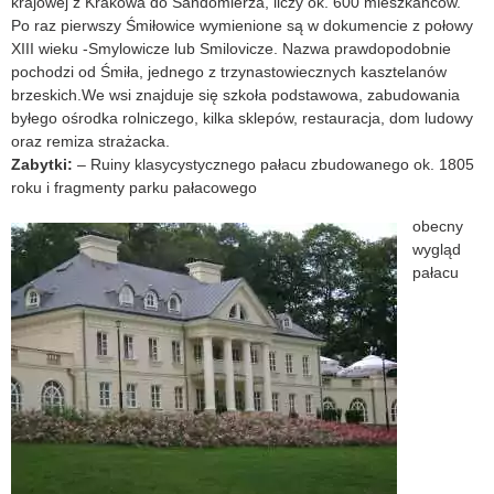
krajowej z Krakowa do Sandomierza, liczy ok. 600 mieszkańców.
Po raz pierwszy Śmiłowice wymienione są w dokumencie z połowy
XIII wieku -Smylowicze lub Smilovicze. Nazwa prawdopodobnie
pochodzi od Śmiła, jednego z trzynastowiecznych kasztelanów
brzeskich.We wsi znajduje się szkoła podstawowa, zabudowania
byłego ośrodka rolniczego, kilka sklepów, restauracja, dom ludowy
oraz remiza strażacka.
Zabytki:
– Ruiny klasycystycznego pałacu zbudowanego ok. 1805
roku i fragmenty parku pałacowego
obecny
wygląd
pałacu