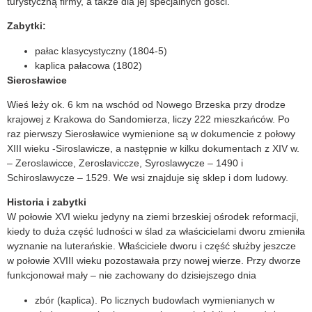
turystyczną firmy, a także dla jej specjalnych gości.
Zabytki:
pałac klasycystyczny (1804-5)
kaplica pałacowa (1802)
Sierosławice
Wieś leży ok. 6 km na wschód od Nowego Brzeska przy drodze
krajowej z Krakowa do Sandomierza, liczy 222 mieszkańców. Po
raz pierwszy Sierosławice wymienione są w dokumencie z połowy
XIII wieku -Siroslawicze, a następnie w kilku dokumentach z XIV w.
– Zeroslawicce, Zeroslaviccze, Syroslawycze – 1490 i
Schiroslawycze – 1529. We wsi znajduje się sklep i dom ludowy.
Historia i zabytki
W połowie XVI wieku jedyny na ziemi brzeskiej ośrodek reformacji,
kiedy to duża część ludności w ślad za właścicielami dworu zmieniła
wyznanie na luterańskie. Właściciele dworu i część służby jeszcze
w połowie XVIII wieku pozostawała przy nowej wierze. Przy dworze
funkcjonował mały – nie zachowany do dzisiejszego dnia
zbór (kaplica). Po licznych budowlach wymienianych w