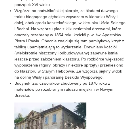
początek XVI wieku.
Wzgórze na nadwiślańskiej skarpie, ze śladami dawnego
traktu biegnącego głębokim wąwozem w kierunku Wisły i
dalej, obok grodu kasztelańskiego, w kierunku Uścia Solnego
i Bochni. Na wzgórzu plac z kilkusetletnimi drzewami, które
otaczały rozebrany w 1854 roku kościół p.w. św. Apostołów
Piotra i Pawła. Obecnie znajduje się tam pamiątkowy krzyż z
tablicą upamiętniającą to wydarzenie. Drewniany kościół
(wielokrotnie niszczony i odbudowywany) zapewne istniał
jeszcze przed założeniem klasztoru. Po rozbiórce większość
wyposażenia (figury, obrazy i niektóre sprzęty) przeniesiono
do klasztoru w Starym Hebdowie. Ze wzgórza piękny widok
na dolinę Wisły i panoramę Beskidu Wyspowego.
Budynek tzw. czworaków zbudowany po 1870 roku z
materiałów po rozebranym ratuszu miejskim w Nowym
Brzesku.