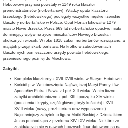
Hebdowowi przynosi powstały w 1149 roku klasztor
premonstratensów (norbertanów). Władzy opata klasztoru
brzeskiego (hebdowskiego) podlegały wszystkie męskie i żeńskie
klasztory norbertańskie w Polsce. Opat Florian lokował w 1279
miasto Nowe Brzesko. Przez 669 lat norbertańskie opactwo miało
dominujący wpływ na życie mieszkańców Nowego Brzeska i
okolicznych wiosek. W roku 1818 zakon norbertanów rozwiązano, a
majątek przejął skarb państwa. Na krótko w zabudowaniach
klasztornych pomieszczono urzędy powiatu hebdowskiego,
przeniesionego później do Miechowa.
Zabytki:
Kompleks klasztorny z XVII-XVIII wieku w Starym Hebdowie.
Kościół p.w. Wniebowzięcia Najświętszej Maryi Panny i św.
Apostołów Piotra i Pawła z I poł. XIII wieku. W nim liczne
zabytki architektoniczne z poł. XIII i początku XIV wieku
(podziemia i krypty, część głównej bryły kościoła) i XVII –
XVIII wieku (nawy, prezbiterium oraz wyposażenie).
Najcenniejszy zabytek to figura Matki Boskiej z Dzieciątkiem
Jezus pochodząca z przełomu XIV i XV wieku. Niektóre ze
znajdujących się w nawach bocznych figur datowane są na