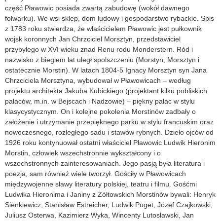
część Pławowic posiada zwartą zabudowę (wokół dawnego
folwarku). We wsi sklep, dom ludowy i gospodarstwo rybackie. Spis
z 1783 roku stwierdza, że właścicielem Pławowic jest pułkownik
wojsk koronnych Jan Chrzciciel Morsztyn, przedstawiciel
przybyłego w XVI wieku znad Renu rodu Monderstern. Ród i
nazwisko z biegiem lat uległ spolszczeniu (Morstyn, Morsztyn i
ostatecznie Morstin). W latach 1804-5 Ignacy Morsztyn syn Jana
Chrzciciela Morsztyna, wybudował w Pławowicach – według
projektu architekta Jakuba Kubickiego (projektant kilku pobliskich
pałaców, m.in. w Bejscach i Nadzowie) – piękny pałac w stylu
klasycystycznym. On i kolejne pokolenia Morstinów zadbały o
założenie i utrzymanie przepięknego parku w stylu francuskim oraz
nowoczesnego, rozległego sadu i stawów rybnych. Dzieło ojców od
1926 roku kontynuował ostatni właściciel Pławowic Ludwik Hieronim
Morstin, człowiek wszechstronnie wykształcony i o
wszechstronnych zainteresowaniach. Jego pasją była literatura i
poezja, sam również wiele tworzył. Gościły w Pławowicach
międzywojenne sławy literatury polskiej, teatru i filmu. Gośćmi
Ludwika Hieronima i Janiny z Żółtowskich Morstinów bywali: Henryk
Sienkiewicz, Stanisław Estreicher, Ludwik Puget, Józef Czajkowski,
Juliusz Osterwa, Kazimierz Wyka, Wincenty Lutosławski, Jan