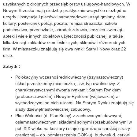
uzyskanych z drobnych przedsiębiorstw usługowo-handlowych. W
Nowym Brzesku mają siedzibę praktycznie wszystkie niezbędne
urzędy i instytucje i placówki samorządowe: urząd gminny, dom
kultury, posterunek policji, poczta, remiza strażacka, szkoła
podstawowa, przedszkole, ośrodek zdrowia, lecznica zwierząt,
apteki i wiele innych obiektów użyteczności publicznej, a także
kilkadziesiąt zakładów rzemieślniczych, sklepów i różnorodnych
firm. W miasteczku znajdują się dwa rynki: Stary i Nowy oraz 22
ulice.
Zabytki:
Polokacyjny wczesnośredniowieczny (trzynastowieczny)
układ przestrzenny miasteczka, tzw. typ owalnicowy. Z
charakterystycznymi dwoma rynkami: Starym Rynkiem
(proboszczowskim) i Nowym Rynkiem (wójtowskim) z
wychodzącymi od nich ulicami. Na Starym Rynku znajdują się
ślady dziewiętnastowiecznej zabudowy.
Plac Wolności (d. Plac Solny) z zachowanymi dawnymi,
osiemnastowiecznymi składami solnymi (przebudowanymi w
poł. XIX wieku na koszary i stajnie garnizonu carskiej straży
granicznej – ob. pomieszczenia GOK-u), budynek d. cerkwi