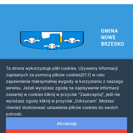
GMINA
NOWE
BRZESKO
Ta strona wykorzystuje pliki cookies. Używamy informacji
Urząd Gminy i Miasta Nowe Brzesko
zapisanych za pomocą plików cookies[II1.1] w celu
32-120 Nowe Brzesko
zapewnienia maksymalnej wygody w korzystaniu z naszego
ul. Krakowska 44
serwisu. Jeżeli wyrażasz zgodę na zapisywanie informacji
zawartej w cookies kliknij w przycisk "Zaakceptuj", jeśli nie
KONTAKT Z URZĘDEM
wyrażasz zgody kliknij w przycisk „Odrzucam”. Możesz
Telefon: 12 385 20 94
również dostosować ustawienia plików cookies do swoich
Faks: 12 385 03 55
potrzeb.
Email: sekretariat@nowe-brzesko.pl
Akceptuję
GODZINY PRACY