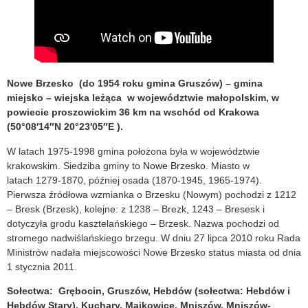
Nowe Brzesko (do 1954 roku gmina Gruszów) – gmina
miejsko – wiejska leżąca w województwie małopolskim, w
powiecie proszowickim 36 km na wschód od Krakowa
(50°08′14″N 20°23′05″E ).
W latach 1975-1998 gmina położona była w województwie
krakowskim. Siedziba gminy to
Nowe Brzesko
. Miasto w
latach 1279-1870, później osada (1870-1945, 1965-1974).
Pierwsza źródłowa wzmianka o Brzesku (Nowym) pochodzi z 1212
– Bresk (Brzesk), kolejne: z 1238 – Brezk, 1243 – Bresesk i
dotyczyła grodu kasztelańskiego – Brzesk. Nazwa pochodzi od
stromego nadwiślańskiego brzegu. W dniu 27 lipca 2010 roku Rada
Ministrów nadała miejscowości Nowe Brzesko status miasta od dnia
1 stycznia 2011.
Sołectwa: Grębocin, Gruszów, Hebdów (sołectwa: Hebdów i
Hebdów Stary), Kuchary, Majkowice, Mniszów, Mniszów-