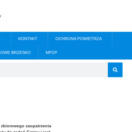
y
E
KONTAKT
OCHRONA POWIETRZA
NOWE BRZESKO
MPZP
e zbiorowego zaopatrzenia