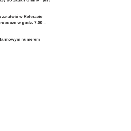
ży do zadań Gminy i jest
załatwić w Referacie
robocze w godz. 7.00 –
d alarmowym numerem