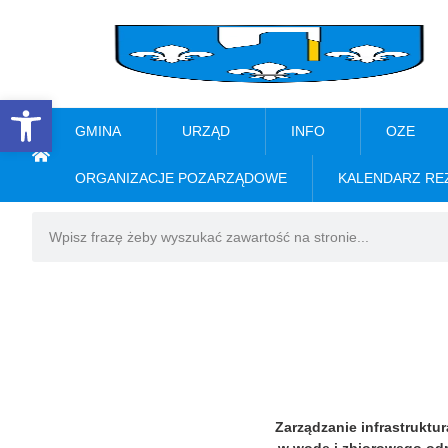
Open toolbar
GMINA
URZĄD
INFO
OZE
ORGANIZACJE POZARZĄDOWE
KALENDARZ RE
Zarządzanie infrastruktu