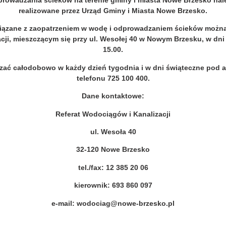
prowadzania ścieków
na terenie gminy i miasta Nowe Brzesko nale
realizowane przez Urząd Gminy i Miasta Nowe Brzesko.
iązane z zaopatrzeniem w wodę i odprowadzaniem ścieków można 
cji, mieszczącym się przy ul. Wesołej 40 w Nowym Brzesku,
w
dni 
15.00.
zać całodobowo w każdy dzień tygodnia i w dni świąteczne po
telefonu 725 100 400.
Dane kontaktowe:
Referat Wodociągów i Kanalizacji
ul. Wesoła 40
32-120 Nowe Brzesko
tel./fax: 12 385 20 06
kierownik: 693 860 097
e-mail: wodociag@nowe-brzesko.pl