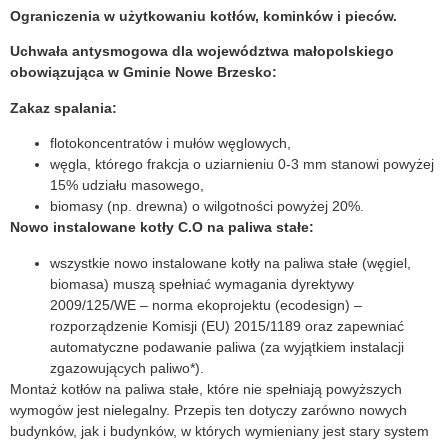
Ograniczenia w użytkowaniu kotłów, kominków i pieców.
Uchwała antysmogowa dla województwa małopolskiego
obowiązująca w Gminie Nowe Brzesko:
Zakaz spalania:
flotokoncentratów i mułów węglowych,
węgla, którego frakcja o uziarnieniu 0-3 mm stanowi powyżej
15% udziału masowego,
biomasy (np. drewna) o wilgotności powyżej 20%.
Nowo instalowane kotły C.O na paliwa stałe:
wszystkie nowo instalowane kotły na paliwa stałe (węgiel,
biomasa) muszą spełniać wymagania dyrektywy
2009/125/WE – norma ekoprojektu (ecodesign) –
rozporządzenie Komisji (EU) 2015/1189 oraz zapewniać
automatyczne podawanie paliwa (za wyjątkiem instalacji
zgazowujących paliwo*).
Montaż kotłów na paliwa stałe, które nie spełniają powyższych
wymogów jest nielegalny. Przepis ten dotyczy zarówno nowych
budynków, jak i budynków, w których wymieniany jest stary system