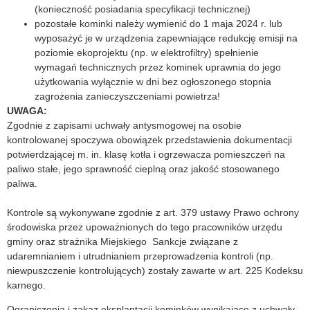
(konieczność posiadania specyfikacji technicznej)
pozostałe kominki należy wymienić do 1 maja 2024 r. lub
wyposażyć je w urządzenia zapewniające redukcję emisji na
poziomie ekoprojektu (np. w elektrofiltry) spełnienie
wymagań technicznych przez kominek uprawnia do jego
użytkowania wyłącznie w dni bez ogłoszonego stopnia
zagrożenia zanieczyszczeniami powietrza!
UWAGA:
Zgodnie z zapisami uchwały antysmogowej na osobie
kontrolowanej spoczywa obowiązek przedstawienia dokumentacji
potwierdzającej m. in. klasę kotła i ogrzewacza pomieszczeń na
paliwo stałe, jego sprawność cieplną oraz jakość stosowanego
paliwa.
Kontrole są wykonywane zgodnie z art. 379 ustawy Prawo ochrony
środowiska przez upoważnionych do tego pracowników urzędu
gminy oraz strażnika Miejskiego Sankcje związane z
udaremnianiem i utrudnianiem przeprowadzenia kontroli (np.
niewpuszczenie kontrolujących) zostały zawarte w art. 225 Kodeksu
karnego.
Ograniczenia i zakaz eksplantacji kominków wynikające z uchwały