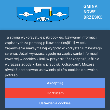
GMINA
NOWE
BRZESKO
Ta strona wykorzystuje pliki cookies. Używamy informacji
Urząd Gminy i Miasta Nowe Brzesko
zapisanych za pomocą plików cookies[II1.1] w celu
32-120 Nowe Brzesko
zapewnienia maksymalnej wygody w korzystaniu z naszego
ul. Krakowska 44
serwisu. Jeżeli wyrażasz zgodę na zapisywanie informacji
zawartej w cookies kliknij w przycisk "Zaakceptuj", jeśli nie
KONTAKT Z URZĘDEM
wyrażasz zgody kliknij w przycisk „Odrzucam”. Możesz
Telefon: 12 385 20 94
również dostosować ustawienia plików cookies do swoich
Faks: 12 385 03 55
potrzeb.
Email: sekretariat@nowe-brzesko.pl
Akceptuję
GODZINY PRACY
Odrzucam
Poniedziałek-Piątek: 7:30 - 15:30
Ustawienia cookies