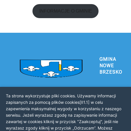
INFORMACJE O GMINIE
GMINA
NOWE
BRZESKO
Ta strona wykorzystuje pliki cookies. Używamy informacji
Urząd Gminy i Miasta Nowe Brzesko
zapisanych za pomocą plików cookies[II1.1] w celu
32-120 Nowe Brzesko
zapewnienia maksymalnej wygody w korzystaniu z naszego
ul. Krakowska 44
serwisu. Jeżeli wyrażasz zgodę na zapisywanie informacji
zawartej w cookies kliknij w przycisk "Zaakceptuj", jeśli nie
KONTAKT Z URZĘDEM
wyrażasz zgody kliknij w przycisk „Odrzucam”. Możesz