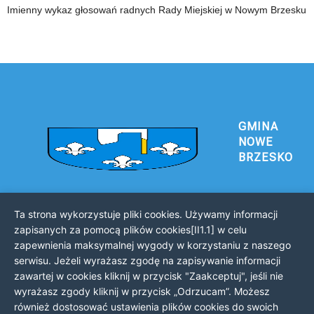
Imienny wykaz głosowań radnych Rady Miejskiej w Nowym Brzesku
GMINA
NOWE
BRZESKO
Ta strona wykorzystuje pliki cookies. Używamy informacji
Urząd Gminy i Miasta Nowe Brzesko
zapisanych za pomocą plików cookies[II1.1] w celu
32-120 Nowe Brzesko
zapewnienia maksymalnej wygody w korzystaniu z naszego
ul. Krakowska 44
serwisu. Jeżeli wyrażasz zgodę na zapisywanie informacji
zawartej w cookies kliknij w przycisk "Zaakceptuj", jeśli nie
KONTAKT Z URZĘDEM
wyrażasz zgody kliknij w przycisk „Odrzucam”. Możesz
Telefon: 12 385 20 94
również dostosować ustawienia plików cookies do swoich