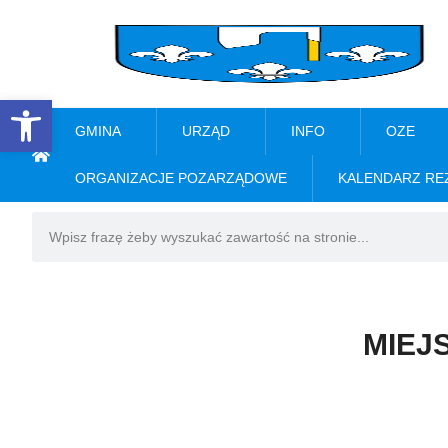
Open toolbar
GMINA
URZĄD
INFO
OZE
ORGANIZACJE POZARZĄDOWE
KALENDARZ RE
MIEJ