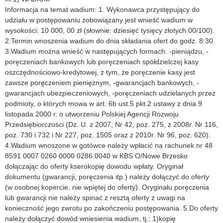
Informacja na temat wadium: 1. Wykonawca przystępujący do
udziału w postępowaniu zobowiązany jest wnieść wadium w
wysokości: 10 000, 00 zł (słownie: dziesięć tysięcy złotych 00/100).
2.Termin wnoszenia wadium do dnia składania ofert do godz. 8:30.
3.Wadium można wnieść w następujących formach: -pieniądzu, -
poręczeniach bankowych lub poręczeniach spółdzielczej kasy
oszczędnościowo-kredytowej, z tym, że poręczenie kasy jest
zawsze poręczeniem pieniężnym, -gwarancjach bankowych, -
gwarancjach ubezpieczeniowych, -poręczeniach udzielanych przez
podmioty, o których mowa w art. 6b ust.5 pkt.2 ustawy z dnia 9
listopada 2000 r. o utworzeniu Polskiej Agencji Rozwoju
Przedsiębiorczości (Dz. U. z 2007, Nr 42, poz. 275, z 2008r. Nr 116,
poz. 730 i 732 i Nr 227, poz. 1505 oraz z 2010r. Nr 96, poz. 620).
4.Wadium wnoszone w gotówce należy wpłacić na rachunek nr 48
8591 0007 0260 0000 0286 0040 w KBS O/Nowe Brzesko
dołączając do oferty kserokopię dowodu wpłaty. Oryginał
dokumentu (gwarancji, poręczenia itp.) należy dołączyć do oferty
(w osobnej kopercie, nie wpiętej do oferty). Oryginału poręczenia
lub gwarancji nie należy spinać z resztą oferty z uwagi na
konieczność jego zwrotu po zakończeniu postępowania. 5.Do oferty
należy dołączyć dowód wniesienia wadium, tj.: 1)kopię