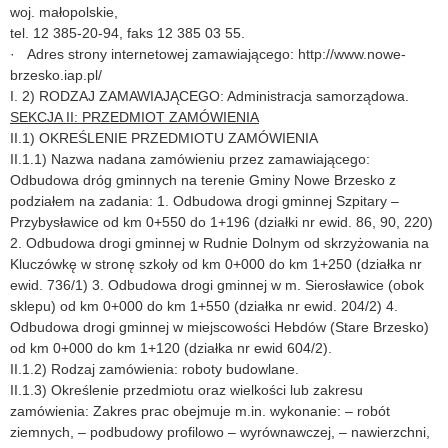
woj. małopolskie,
tel. 12 385-20-94, faks 12 385 03 55.
· Adres strony internetowej zamawiającego: http://www.nowe-
brzesko.iap.pl/
I. 2) RODZAJ ZAMAWIAJĄCEGO: Administracja samorządowa.
SEKCJA II: PRZEDMIOT ZAMÓWIENIA
II.1) OKREŚLENIE PRZEDMIOTU ZAMÓWIENIA
II.1.1) Nazwa nadana zamówieniu przez zamawiającego:
Odbudowa dróg gminnych na terenie Gminy Nowe Brzesko z
podziałem na zadania: 1. Odbudowa drogi gminnej Szpitary –
Przybysławice od km 0+550 do 1+196 (działki nr ewid. 86, 90, 220)
2. Odbudowa drogi gminnej w Rudnie Dolnym od skrzyżowania na
Kluczówkę w stronę szkoły od km 0+000 do km 1+250 (działka nr
ewid. 736/1) 3. Odbudowa drogi gminnej w m. Sierosławice (obok
sklepu) od km 0+000 do km 1+550 (działka nr ewid. 204/2) 4.
Odbudowa drogi gminnej w miejscowości Hebdów (Stare Brzesko)
od km 0+000 do km 1+120 (działka nr ewid 604/2).
II.1.2) Rodzaj zamówienia: roboty budowlane.
II.1.3) Określenie przedmiotu oraz wielkości lub zakresu
zamówienia: Zakres prac obejmuje m.in. wykonanie: – robót
ziemnych, – podbudowy profilowo – wyrównawczej, – nawierzchni,