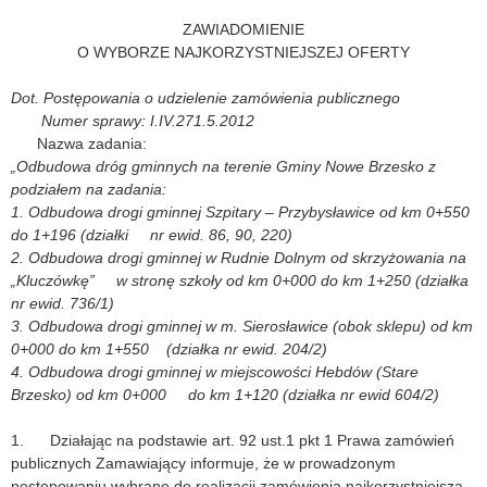
ZAWIADOMIENIE
O WYBORZE NAJKORZYSTNIEJSZEJ OFERTY
Dot. Postępowania o udzielenie zamówienia publicznego
Numer sprawy: I.IV.271.5.2012
Nazwa zadania:
„Odbudowa dróg gminnych na terenie Gminy Nowe Brzesko z
podziałem na zadania:
1. Odbudowa drogi gminnej Szpitary – Przybysławice od km 0+550
do 1+196 (działki nr ewid. 86, 90, 220)
2. Odbudowa drogi gminnej w Rudnie Dolnym od skrzyżowania na
„Kluczówkę”
w stronę szkoły od km 0+000 do km 1+250 (działka
nr ewid. 736/1)
3. Odbudowa drogi gminnej w m. Sierosławice (obok sklepu) od km
0+000 do km 1+550 (działka nr ewid. 204/2)
4. Odbudowa drogi gminnej w miejscowości Hebdów (Stare
Brzesko) od km 0+000 do km 1+120 (działka nr ewid 604/2)
1. Działając na podstawie art. 92 ust.1 pkt 1 Prawa zamówień
publicznych Zamawiający informuje, że w prowadzonym
postępowaniu wybrano do realizacji zamówienia najkorzystniejszą