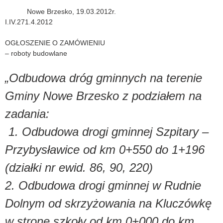
Nowe Brzesko, 19.03.2012r.
I.IV.271.4.2012
OGŁOSZENIE O ZAMÓWIENIU
– roboty budowlane
„Odbudowa dróg gminnych na terenie
Gminy Nowe Brzesko z podziałem na
zadania:
1. Odbudowa drogi gminnej Szpitary –
Przybysławice od km 0+550 do 1+196
(działki nr ewid. 86, 90, 220)
2. Odbudowa drogi gminnej w Rudnie
Dolnym od skrzyżowania na Kluczówkę
w stronę szkoły od km 0+000 do km