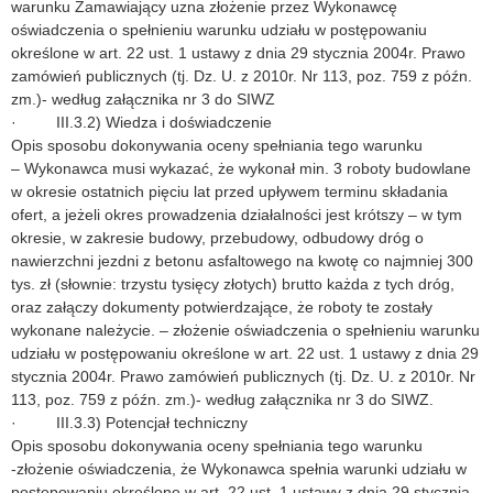
warunku Zamawiający uzna złożenie przez Wykonawcę
oświadczenia o spełnieniu warunku udziału w postępowaniu
określone w art. 22 ust. 1 ustawy z dnia 29 stycznia 2004r. Prawo
zamówień publicznych (tj. Dz. U. z 2010r. Nr 113, poz. 759 z późn.
zm.)- według załącznika nr 3 do SIWZ
· III.3.2) Wiedza i doświadczenie
Opis sposobu dokonywania oceny spełniania tego warunku
– Wykonawca musi wykazać, że wykonał min. 3 roboty budowlane
w okresie ostatnich pięciu lat przed upływem terminu składania
ofert, a jeżeli okres prowadzenia działalności jest krótszy – w tym
okresie, w zakresie budowy, przebudowy, odbudowy dróg o
nawierzchni jezdni z betonu asfaltowego na kwotę co najmniej 300
tys. zł (słownie: trzystu tysięcy złotych) brutto każda z tych dróg,
oraz załączy dokumenty potwierdzające, że roboty te zostały
wykonane należycie. – złożenie oświadczenia o spełnieniu warunku
udziału w postępowaniu określone w art. 22 ust. 1 ustawy z dnia 29
stycznia 2004r. Prawo zamówień publicznych (tj. Dz. U. z 2010r. Nr
113, poz. 759 z późn. zm.)- według załącznika nr 3 do SIWZ.
· III.3.3) Potencjał techniczny
Opis sposobu dokonywania oceny spełniania tego warunku
-złożenie oświadczenia, że Wykonawca spełnia warunki udziału w
postępowaniu określone w art. 22 ust. 1 ustawy z dnia 29 stycznia