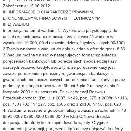
Zakończenie: 15.06.2012.
III: INFORMACJE O CHARAKTERZE PRAWNYM,
EKONOMICZNYM, FINANSOWYM I TECHNICZNYM
III.1) WADIUM
Informacja na temat wadium: 1. Wykonawca przystępujący do
udziału w postępowaniu zobowiązany jest wnieść wadium w
wysokości: 10 000, 00 zł (słownie: dziesięć tysięcy złotych 00/100).
2.Termin wnoszenia wadium do dnia składania ofert do godz. 8:30.
3.Wadium można wnieść w następujących formach:pieniądzu,
poręczeniach bankowych lub poręczeniach spółdzielczej kasy
oszczędnościowo-kredytowej, z tym, że poręczenie kasy jest
zawsze poręczeniem pieniężnym, gwarancjach bankowych,
gwarancjach ubezpieczeniowych, poręczeniach udzielanych przez
podmioty, o których mowa w art. 6b ust.5 pkt.2 ustawy z dnia 9
listopada 2000 r. o utworzeniu Polskiej Agencji Rozwoju
Przedsiębiorczości (Dz. U. z 2007, Nr 42, poz. 275, z 2008r. Nr 116,
poz. 730 i 732 i Nr 227, poz. 1505 oraz z 2010r. Nr 96, poz. 620).
4. Wadium wnoszone w gotówce należy wpłacić na rachunek nr 48
8591 0007 0260 0000 0286 0040 w KBS O/Nowe Brzesko
dołączając do oferty kserokopię dowodu wpłaty. Oryginał
dokumentu (gwarancji, poręczenia itp.) należy dołączyć do oferty