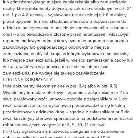
lub administracyjnego miejsca zamieszkania albo zamieszkania
osoby, której dokumenty dotyczą, w zakresie określonym w art. 24
ust. 1 pkt 4-8 ustawy – wystawione nie wcześniej niż 6 miesięcy
przed upływem terminu składania wniosków o dopuszczenie do
udziału w postępowaniu o udzielenie zamówienia albo składania
ofert – albo oświadczenie złożone przed notariuszem, właściwym
organem sądowym, administracyjnym albo organem samorządu
zawodowego lub gospodarczego odpowiednio miejsca
zamieszkania osoby lub kraju, w którym wykonawca ma siedzibę
lub miejsce zamieszkania, jeżeli w miejscu zamieszkania osoby lub
w kraju, w którym wykonawca ma siedzibę lub miejsce
zamieszkania, nie wydaje się takiego zaświadczenia
III.6) INNE DOKUMENTY
Inne dokumenty niewymienione w pkt III.4) albo w pkt III.5)
Wypełniony formularz ofertowy – zgodnie z załącznikiem nr 2 do
siwz, parafowany wzór umowy – zgodnie z załącznikiem nr 1 do
siwz, oświadczenie, że wykonawca przeprowadził wizję lokalną
przedmiotowych odcinków dróg – zgodnie z załącznikiem nr 5 do
siwz, kosztorysy ofertowe sporzadzone na podstawie przedmiarów
robót stanowiących załączniki nr 8, 9, 10, 11 do siwz
III.7) Czy ogranicza się możliwość ubiegania się o zamówienie
publiczne tylko dla wykonawców, u których ponad 50 %