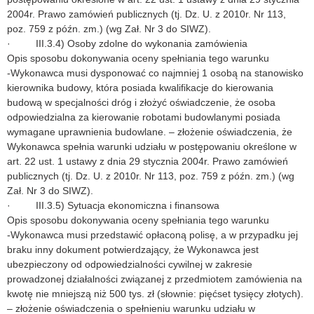
2004r. Prawo zamówień publicznych (tj. Dz. U. z 2010r. Nr 113,
poz. 759 z późn. zm.) (wg Zał. Nr 3 do SIWZ).
· III.3.4) Osoby zdolne do wykonania zamówienia
Opis sposobu dokonywania oceny spełniania tego warunku
-Wykonawca musi dysponować co najmniej 1 osobą na stanowisko
kierownika budowy, która posiada kwalifikacje do kierowania
budową w specjalności dróg i złożyć oświadczenie, że osoba
odpowiedzialna za kierowanie robotami budowlanymi posiada
wymagane uprawnienia budowlane. – złożenie oświadczenia, że
Wykonawca spełnia warunki udziału w postępowaniu określone w
art. 22 ust. 1 ustawy z dnia 29 stycznia 2004r. Prawo zamówień
publicznych (tj. Dz. U. z 2010r. Nr 113, poz. 759 z późn. zm.) (wg
Zał. Nr 3 do SIWZ).
· III.3.5) Sytuacja ekonomiczna i finansowa
Opis sposobu dokonywania oceny spełniania tego warunku
-Wykonawca musi przedstawić opłaconą polisę, a w przypadku jej
braku inny dokument potwierdzający, że Wykonawca jest
ubezpieczony od odpowiedzialności cywilnej w zakresie
prowadzonej działalności związanej z przedmiotem zamówienia na
kwotę nie mniejszą niż 500 tys. zł (słownie: pięćset tysięcy złotych).
– złożenie oświadczenia o spełnieniu warunku udziału w