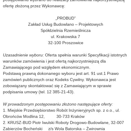
ofertę złożoną przez Wykonawcę:
„PROBUD”
Zakład Usług Budowlano – Projektowych
Spółdzielnia Rzemieślnicza
ul. Krakowska 7
32-100 Proszowice
Uzasadnienie wyboru:
Oferta spełnia warunki Specyfikacji istotnych
warunków zamówienia i jest ofertą najkorzystniejszą dla
Zamawiającego pod względem ekonomicznym.
Podstawą prawną dokonanego wyboru jest art. 91 ust.1 Prawo
zamówień publicznych oraz Kodeks Cywilny. Wykonawca jest
zobowiązany skontaktować się z Zamawiającym w sprawie
podpisania umowy (tel. 12 385-21-43).
W prowadzonym postępowaniu złożono następujące oferty:
1. Miejskie Przedsiębiorstwo Robót Inżynieryjnych sp. z o.o., ul.
Obrońców Modlina 12, 30-733 Kraków
2. KRUSZ-BUD Piotr Iwulski Roboty Drogowo-Budowlane, 32-007
Zabierzów Bocheński z/s Wola Batorska – Żwirownia