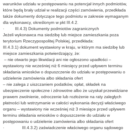
warunków udziału w postępowaniu na potencjał innych podmiotów,
które będą brały udział w realizacji części zamówienia, przedkłada
także dokumenty dotyczące tego podmiotu w zakresie wymaganym
dla wykonawcy, określonym w pkt III.4.2.
· III.4.3) Dokumenty podmiotów zagranicznych
Jeżeli wykonawca ma siedzibę lub miejsce zamieszkania poza
terytorium Rzeczypospolitej Polskiej, przedkłada:
III.4.3.1) dokument wystawiony w kraju, w którym ma siedzibę lub
miejsce zamieszkania potwierdzający, że:
– nie otwarto jego likwidacji ani nie ogłoszono upadłości –
wystawiony nie wcześniej niż 6 miesięcy przed upływem terminu
składania wniosków o dopuszczenie do udziału w postępowaniu o
udzielenie zamówienia albo składania ofert
– nie zalega z uiszczaniem podatków, opłat, składek na
ubezpieczenie społeczne i zdrowotne albo że uzyskał przewidziane
prawem zwolnienie, odroczenie lub rozłożenie na raty zaległych
płatności lub wstrzymanie w całości wykonania decyzji właściwego
organu – wystawiony nie wcześniej niż 3 miesiące przed upływem
terminu składania wniosków o dopuszczenie do udziału w
postępowaniu o udzielenie zamówienia albo składania ofert
· III.4.3.2) zaświadczenie właściwego organu sądowego