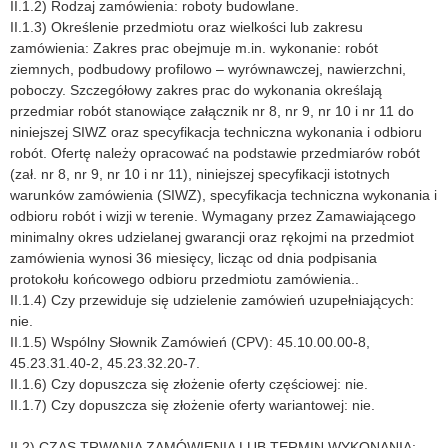
II.1.2) Rodzaj zamówienia: roboty budowlane.
II.1.3) Określenie przedmiotu oraz wielkości lub zakresu
zamówienia: Zakres prac obejmuje m.in. wykonanie: robót
ziemnych, podbudowy profilowo – wyrównawczej, nawierzchni,
poboczy. Szczegółowy zakres prac do wykonania określają
przedmiar robót stanowiące załącznik nr 8, nr 9, nr 10 i nr 11 do
niniejszej SIWZ oraz specyfikacja techniczna wykonania i odbioru
robót. Ofertę należy opracować na podstawie przedmiarów robót
(zał. nr 8, nr 9, nr 10 i nr 11), niniejszej specyfikacji istotnych
warunków zamówienia (SIWZ), specyfikacja techniczna wykonania i
odbioru robót i wizji w terenie. Wymagany przez Zamawiającego
minimalny okres udzielanej gwarancji oraz rękojmi na przedmiot
zamówienia wynosi 36 miesięcy, licząc od dnia podpisania
protokołu końcowego odbioru przedmiotu zamówienia..
II.1.4) Czy przewiduje się udzielenie zamówień uzupełniających:
nie.
II.1.5) Wspólny Słownik Zamówień (CPV): 45.10.00.00-8,
45.23.31.40-2, 45.23.32.20-7.
II.1.6) Czy dopuszcza się złożenie oferty częściowej: nie.
II.1.7) Czy dopuszcza się złożenie oferty wariantowej: nie.
II.2) CZAS TRWANIA ZAMÓWIENIA LUB TERMIN WYKONANIA: