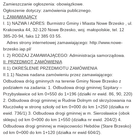
Zamieszczanie ogłoszenia: obowiązkowe.
Ogłoszenie dotyczy: zamówienia publicznego.
I: ZAMAWIAJĄCY
I. 1) NAZWA I ADRES: Burmistrz Gminy i Miasta Nowe Brzesko , ul.
Krakowska 44, 32-120 Nowe Brzesko, woj. małopolskie, tel. 12
385-20-94, faks 12 385 03 55.
Adres strony internetowej zamawiającego: http://www.nowe-
brzesko.iap.pl/
I. 2) RODZAJ ZAMAWIAJĄCEGO: Administracja samorządowa.
II: PRZEDMIOT ZAMÓWIENIA
II.1) OKREŚLENIE PRZEDMIOTU ZAMÓWIENIA
II.1.1) Nazwa nadana zamówieniu przez zamawiającego:
Odbudowa dróg gminnych na terenie Gminy Nowe Brzesko z
podziałem na zadania: 1. Odbudowa drogi gminnej Szpitary –
Przybysławice od km 0+550 do 1+196 (działki nr ewid. 86, 90, 220)
2. Odbudowa drogi gminnej w Rudnie Dolnym od skrzyżowania na
Kluczówkę w stronę szkoły od km 0+000 do km 1+250 (działka nr
ewid. 736/1) 3. Odbudowa drogi gminnej w m. Sierosławice (obok
sklepu) od km 0+000 do km 1+550 (działka nr ewid. 204/2) 4.
Odbudowa drogi gminnej w miejscowości Hebdów (Stare Brzesko)
od km 0+000 do km 1+120 (działka nr ewid 604/2).