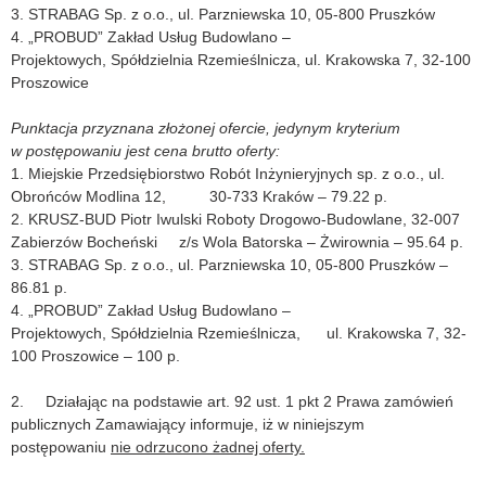
3. STRABAG Sp. z o.o., ul. Parzniewska 10, 05-800 Pruszków
4. „PROBUD” Zakład Usług Budowlano –
Projektowych, Spółdzielnia Rzemieślnicza, ul. Krakowska 7, 32-100
Proszowice
Punktacja przyznana złożonej ofercie, jedynym kryterium
w postępowaniu jest cena brutto oferty:
1. Miejskie Przedsiębiorstwo Robót Inżynieryjnych sp. z o.o., ul.
Obrońców Modlina 12, 30-733 Kraków – 79.22 p.
2. KRUSZ-BUD Piotr Iwulski Roboty Drogowo-Budowlane, 32-007
Zabierzów Bocheński z/s Wola Batorska – Żwirownia – 95.64 p.
3. STRABAG Sp. z o.o., ul. Parzniewska 10, 05-800 Pruszków –
86.81 p.
4. „PROBUD” Zakład Usług Budowlano –
Projektowych, Spółdzielnia Rzemieślnicza, ul. Krakowska 7, 32-
100 Proszowice – 100 p.
2. Działając na podstawie art. 92 ust. 1 pkt 2 Prawa zamówień
publicznych Zamawiający informuje, iż w niniejszym
postępowaniu
nie odrzucono żadnej oferty.