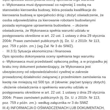
o -Wykonawca musi dysponować co najmniej 1 osobą na
stanowisko kierownika budowy, która posiada kwalifikacje do
kierowania budową w specjalności dróg i złożyć oświadczenie, że
osoba odpowiedzialna za kierowanie robotami budowlanymi
posiada wymagane uprawnienia budowlane. – złożenie
oświadczenia, że Wykonawca spełnia warunki udziału w
postępowaniu określone w art. 22 ust. 1 ustawy z dnia 29 stycznia
2004r. Prawo zamówień publicznych (tj. Dz. U. z 2010r. Nr 113,
poz. 759 z późn. zm.) (wg Zał. Nr 3 do SIWZ).
· III.3.5) Sytuacja ekonomiczna i finansowa
Opis sposobu dokonywania oceny spełniania tego warunku
o -Wykonawca musi przedstawić opłaconą polisę, a w przypadku jej
braku inny dokument potwierdzający, że Wykonawca jest
ubezpieczony od odpowiedzialności cywilnej w zakresie
prowadzonej działalności związanej z przedmiotem zamówienia na
kwotę nie mniejszą niż 500 tys. zł (słownie: pięćset tysięcy złotych).
-złożenie oświadczenia o spełnieniu warunku udziału w
postępowaniu określone w art. 22 ust. 1 ustawy z dnia 29 stycznia
2004r. Prawo zamówień publicznych (tj. Dz. U. z 2010r. Nr 113,
poz. 759 z późn. zm.)- według załącznika nr 3 do SIWZ
III.4) INFORMACJA O OŚWIADCZENIACH LUB DOKUMENTACH,