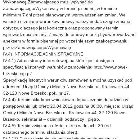
Wykonawcę Zamawiającego musi wpłynąć do
Zamawiającego/Wykonawcy w formie pisemnej w terminie
minimum 7 dni przed planowanym wprowadzeniem zmian. We
wniosku o zmianę warunków umowy należy podać czego zmiana
dotyczy, dlaczego jest konieczna oraz proponowany termin
wprowadzenia zmiany. Zmiany do umowy muszą być wprowadzane
aneksem w formie pisemnej po wcześniejszym zaakceptowaniu
przez Zamawiającego/Wykonawcę.
IV.4) INFORMACJE ADMINISTRACYJNE
IV.4.1) Adres strony internetowej, na której jest dostępna
specyfikacja istotnych warunków zamówienia: http://www.nowe-
brzesko.iap.pl/
Specyfikację istotnych warunków zamówienia można uzyskać pod
adresem: Urząd Gminy i Miasta Nowe Brzesko ul. Krakowska 44,
32-120 Nowe Brzesko, pok. nr 17.
IV.4.4) Termin składania wniosków o dopuszczenie do udziału w
postępowaniu lub ofert: 20.04.2012 godzina 08:30, miejsce: Urząd
Gminy i Miasta Nowe Brzesko ul. Krakowska 44, 32-120 Nowe
Brzesko, sekretariat – dziennik podawczy I piętro.
IV.4.5) Termin związania ofertą: okres w dniach: 30 (od
ostatecznego terminu składania ofert).
IV.4.17) Czy przewiduje się unieważnienie postępowania o