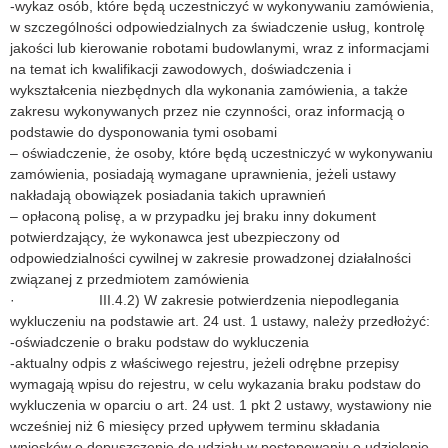
-wykaz osób, które będą uczestniczyć w wykonywaniu zamówienia,
w szczególności odpowiedzialnych za świadczenie usług, kontrolę
jakości lub kierowanie robotami budowlanymi, wraz z informacjami
na temat ich kwalifikacji zawodowych, doświadczenia i
wykształcenia niezbędnych dla wykonania zamówienia, a także
zakresu wykonywanych przez nie czynności, oraz informacją o
podstawie do dysponowania tymi osobami
– oświadczenie, że osoby, które będą uczestniczyć w wykonywaniu
zamówienia, posiadają wymagane uprawnienia, jeżeli ustawy
nakładają obowiązek posiadania takich uprawnień
– opłaconą polisę, a w przypadku jej braku inny dokument
potwierdzający, że wykonawca jest ubezpieczony od
odpowiedzialności cywilnej w zakresie prowadzonej działalności
związanej z przedmiotem zamówienia
· III.4.2) W zakresie potwierdzenia niepodlegania
wykluczeniu na podstawie art. 24 ust. 1 ustawy, należy przedłożyć:
-oświadczenie o braku podstaw do wykluczenia
-aktualny odpis z właściwego rejestru, jeżeli odrębne przepisy
wymagają wpisu do rejestru, w celu wykazania braku podstaw do
wykluczenia w oparciu o art. 24 ust. 1 pkt 2 ustawy, wystawiony nie
wcześniej niż 6 miesięcy przed upływem terminu składania
wniosków o dopuszczenie do udziału w postępowaniu o udzielenie