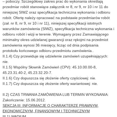
– poboczy. Szczegółowy zakres prac do wykonania określają
przedmiar robót stanowiące załącznik nr 8, nr 9, nr 10 i nr 11 do
niniejszej SIWZ oraz specyfikacja techniczna wykonania i odbioru
robót. Ofertę należy opracować na podstawie przedmiarów robót
(zał. nr 8, nr 9, nr 10 i nr 11), niniejszej specyfikacji istotnych
warunków zamówienia (SIWZ), specyfikacja techniczna wykonania i
odbioru robót i wizji w terenie. Wymagany przez Zamawiającego
minimalny okres udzielanej gwarancji oraz rękojmi na przedmiot
zamówienia wynosi 36 miesięcy, licząc od dnia podpisania
protokołu końcowego odbioru przedmiotu zamówienia..
II.1.4) Czy przewiduje się udzielenie zamówień uzupełniających:
nie.
II.1.5) Wspólny Słownik Zamówień (CPV): 45.10.00.00-8,
45.23.31.40-2, 45.23.32.20-7.
II.1.6) Czy dopuszcza się złożenie oferty częściowej: nie.
II.1.7) Czy dopuszcza się złożenie oferty wariantowej: nie.
II.2) CZAS TRWANIA ZAMÓWIENIA LUB TERMIN WYKONANIA:
Zakończenie: 15.06.2012.
SEKCJA III: INFORMACJE O CHARAKTERZE PRAWNYM,
EKONOMICZNYM, FINANSOWYM I TECHNICZNYM
III.1) WADIUM