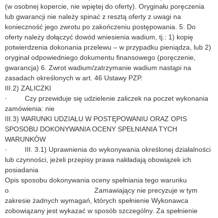
(w osobnej kopercie, nie wpiętej do oferty). Oryginału poręczenia
lub gwarancji nie należy spinać z resztą oferty z uwagi na
konieczność jego zwrotu po zakończeniu postępowania. 5. Do
oferty należy dołączyć dowód wniesienia wadium, tj.: 1) kopię
potwierdzenia dokonania przelewu – w przypadku pieniądza, lub 2)
oryginał odpowiedniego dokumentu finansowego (poręczenie,
gwarancja) 6. Zwrot wadium/zatrzymanie wadium nastąpi na
zasadach określonych w art. 46 Ustawy PZP.
III.2) ZALICZKI
· Czy przewiduje się udzielenie zaliczek na poczet wykonania
zamówienia: nie
III.3) WARUNKI UDZIAŁU W POSTĘPOWANIU ORAZ OPIS
SPOSOBU DOKONYWANIA OCENY SPEŁNIANIA TYCH
WARUNKÓW
· III. 3.1) Uprawnienia do wykonywania określonej działalności
lub czynności, jeżeli przepisy prawa nakładają obowiązek ich
posiadania
Opis sposobu dokonywania oceny spełniania tego warunku
o Zamawiający nie precyzuje w tym
zakresie żadnych wymagań, których spełnienie Wykonawca
zobowiązany jest wykazać w sposób szczególny. Za spełnienie