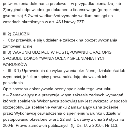
potwierdzenia dokonania przelewu – w przypadku pieniądza, lub
2)oryginał odpowiedniego dokumentu finansowego (poręczenie,
gwarancja) 6.Zwrot wadium/zatrzymanie wadium nastąpi na
zasadach określonych w art. 46 Ustawy PZP.
III.2) ZALICZKI
· Czy przewiduje się udzielenie zaliczek na poczet wykonania
zamówienia: nie
III.3) WARUNKI UDZIAŁU W POSTĘPOWANIU ORAZ OPIS
SPOSOBU DOKONYWANIA OCENY SPEŁNIANIA TYCH
WARUNKÓW
· III. 3.1) Uprawnienia do wykonywania określonej działalności lub
czynności, jeżeli przepisy prawa nakładają obowiązek ich
posiadania
Opis sposobu dokonywania oceny spełniania tego warunku
o – Zamawiający nie precyzuje w tym zakresie żadnych wymagań,
których spełnienie Wykonawca zobowiązany jest wykazać w sposób
szczególny. Za spełnienie warunku Zamawiający uzna złożenie
przez Wykonawcę oświadczenia o spełnieniu warunku udziału w
postępowaniu określone w art. 22 ust. 1 ustawy z dnia 29 stycznia
2004r. Prawo zamówień publicznych (tj. Dz. U. z 2010r. Nr 113,