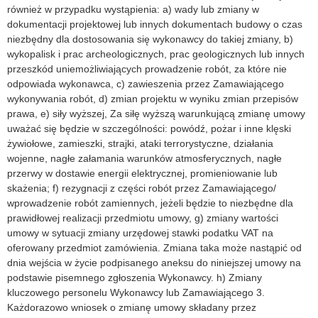
również w przypadku wystąpienia: a) wady lub zmiany w
dokumentacji projektowej lub innych dokumentach budowy o czas
niezbędny dla dostosowania się wykonawcy do takiej zmiany, b)
wykopalisk i prac archeologicznych, prac geologicznych lub innych
przeszkód uniemożliwiających prowadzenie robót, za które nie
odpowiada wykonawca, c) zawieszenia przez Zamawiającego
wykonywania robót, d) zmian projektu w wyniku zmian przepisów
prawa, e) siły wyższej, Za siłę wyższą warunkującą zmianę umowy
uważać się będzie w szczególności: powódź, pożar i inne klęski
żywiołowe, zamieszki, strajki, ataki terrorystyczne, działania
wojenne, nagłe załamania warunków atmosferycznych, nagłe
przerwy w dostawie energii elektrycznej, promieniowanie lub
skażenia; f) rezygnacji z części robót przez Zamawiającego/
wprowadzenie robót zamiennych, jeżeli będzie to niezbędne dla
prawidłowej realizacji przedmiotu umowy, g) zmiany wartości
umowy w sytuacji zmiany urzędowej stawki podatku VAT na
oferowany przedmiot zamówienia. Zmiana taka może nastąpić od
dnia wejścia w życie podpisanego aneksu do niniejszej umowy na
podstawie pisemnego zgłoszenia Wykonawcy. h) Zmiany
kluczowego personelu Wykonawcy lub Zamawiającego 3.
Każdorazowo wniosek o zmianę umowy składany przez