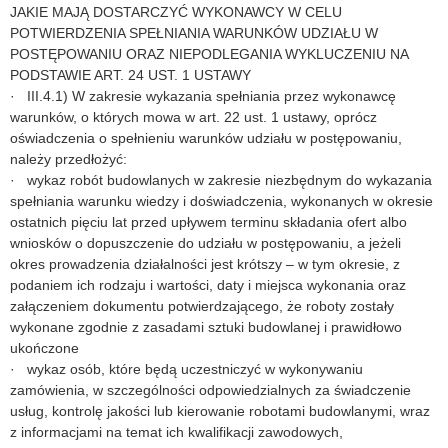
JAKIE MAJĄ DOSTARCZYĆ WYKONAWCY W CELU
POTWIERDZENIA SPEŁNIANIA WARUNKÓW UDZIAŁU W
POSTĘPOWANIU ORAZ NIEPODLEGANIA WYKLUCZENIU NA
PODSTAWIE ART. 24 UST. 1 USTAWY
· III.4.1) W zakresie wykazania spełniania przez wykonawcę
warunków, o których mowa w art. 22 ust. 1 ustawy, oprócz
oświadczenia o spełnieniu warunków udziału w postępowaniu,
należy przedłożyć:
· wykaz robót budowlanych w zakresie niezbędnym do wykazania
spełniania warunku wiedzy i doświadczenia, wykonanych w okresie
ostatnich pięciu lat przed upływem terminu składania ofert albo
wniosków o dopuszczenie do udziału w postępowaniu, a jeżeli
okres prowadzenia działalności jest krótszy – w tym okresie, z
podaniem ich rodzaju i wartości, daty i miejsca wykonania oraz
załączeniem dokumentu potwierdzającego, że roboty zostały
wykonane zgodnie z zasadami sztuki budowlanej i prawidłowo
ukończone
· wykaz osób, które będą uczestniczyć w wykonywaniu
zamówienia, w szczególności odpowiedzialnych za świadczenie
usług, kontrolę jakości lub kierowanie robotami budowlanymi, wraz
z informacjami na temat ich kwalifikacji zawodowych,