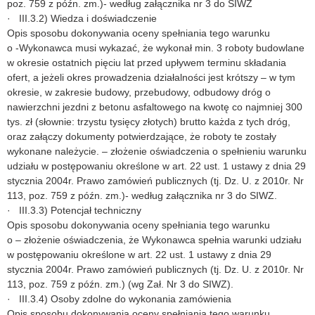
poz. 759 z późn. zm.)- według załącznika nr 3 do SIWZ
· III.3.2) Wiedza i doświadczenie
Opis sposobu dokonywania oceny spełniania tego warunku
o -Wykonawca musi wykazać, że wykonał min. 3 roboty budowlane
w okresie ostatnich pięciu lat przed upływem terminu składania
ofert, a jeżeli okres prowadzenia działalności jest krótszy – w tym
okresie, w zakresie budowy, przebudowy, odbudowy dróg o
nawierzchni jezdni z betonu asfaltowego na kwotę co najmniej 300
tys. zł (słownie: trzystu tysięcy złotych) brutto każda z tych dróg,
oraz załączy dokumenty potwierdzające, że roboty te zostały
wykonane należycie. – złożenie oświadczenia o spełnieniu warunku
udziału w postępowaniu określone w art. 22 ust. 1 ustawy z dnia 29
stycznia 2004r. Prawo zamówień publicznych (tj. Dz. U. z 2010r. Nr
113, poz. 759 z późn. zm.)- według załącznika nr 3 do SIWZ.
· III.3.3) Potencjał techniczny
Opis sposobu dokonywania oceny spełniania tego warunku
o – złożenie oświadczenia, że Wykonawca spełnia warunki udziału
w postępowaniu określone w art. 22 ust. 1 ustawy z dnia 29
stycznia 2004r. Prawo zamówień publicznych (tj. Dz. U. z 2010r. Nr
113, poz. 759 z późn. zm.) (wg Zał. Nr 3 do SIWZ).
· III.3.4) Osoby zdolne do wykonania zamówienia
Opis sposobu dokonywania oceny spełniania tego warunku