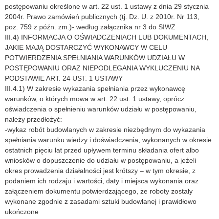
postępowaniu określone w art. 22 ust. 1 ustawy z dnia 29 stycznia
2004r. Prawo zamówień publicznych (tj. Dz. U. z 2010r. Nr 113,
poz. 759 z późn. zm.)- według załącznika nr 3 do SIWZ
III.4) INFORMACJA O OŚWIADCZENIACH LUB DOKUMENTACH,
JAKIE MAJĄ DOSTARCZYĆ WYKONAWCY W CELU
POTWIERDZENIA SPEŁNIANIA WARUNKÓW UDZIAŁU W
POSTĘPOWANIU ORAZ NIEPODLEGANIA WYKLUCZENIU NA
PODSTAWIE ART. 24 UST. 1 USTAWY
III.4.1) W zakresie wykazania spełniania przez wykonawcę
warunków, o których mowa w art. 22 ust. 1 ustawy, oprócz
oświadczenia o spełnieniu warunków udziału w postępowaniu,
należy przedłożyć:
-wykaz robót budowlanych w zakresie niezbędnym do wykazania
spełniania warunku wiedzy i doświadczenia, wykonanych w okresie
ostatnich pięciu lat przed upływem terminu składania ofert albo
wniosków o dopuszczenie do udziału w postępowaniu, a jeżeli
okres prowadzenia działalności jest krótszy – w tym okresie, z
podaniem ich rodzaju i wartości, daty i miejsca wykonania oraz
załączeniem dokumentu potwierdzającego, że roboty zostały
wykonane zgodnie z zasadami sztuki budowlanej i prawidłowo
ukończone