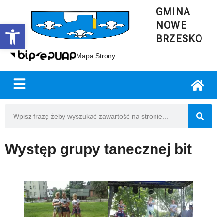
GMINA
NOWE
Open toolbar
BRZESKO
Mapa Strony
Występ grupy tanecznej bit