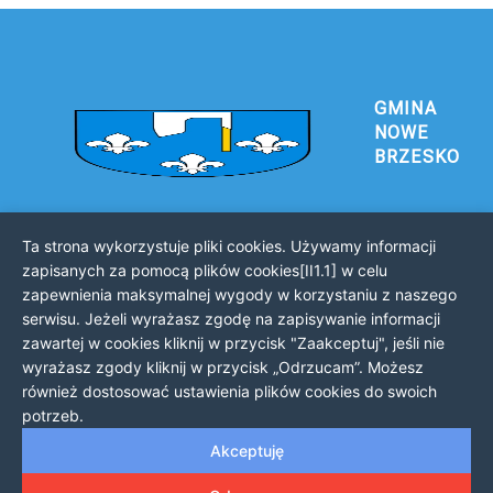
GMINA
NOWE
BRZESKO
Ta strona wykorzystuje pliki cookies. Używamy informacji
Urząd Gminy i Miasta Nowe Brzesko
zapisanych za pomocą plików cookies[II1.1] w celu
32-120 Nowe Brzesko
zapewnienia maksymalnej wygody w korzystaniu z naszego
ul. Krakowska 44
serwisu. Jeżeli wyrażasz zgodę na zapisywanie informacji
zawartej w cookies kliknij w przycisk "Zaakceptuj", jeśli nie
KONTAKT Z URZĘDEM
wyrażasz zgody kliknij w przycisk „Odrzucam”. Możesz
Telefon: 12 385 20 94
również dostosować ustawienia plików cookies do swoich
Faks: 12 385 03 55
potrzeb.
Email: sekretariat@nowe-brzesko.pl
Akceptuję
GODZINY PRACY