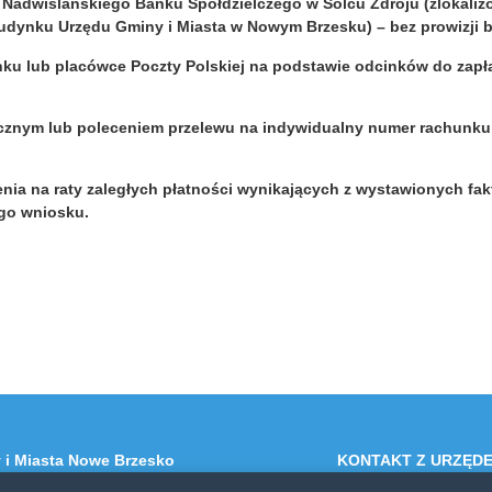
dwiślańskiego Banku Spółdzielczego w Solcu Zdroju (zlokali
udynku Urzędu Gminy i Miasta w Nowym Brzesku) – bez prowizji 
lub placówce Poczty Polskiej na podstawie odcinków do zapł
znym lub poleceniem przelewu
na indywidualny numer rachunku
enia na raty zaległych płatności wynikających z wystawionych fa
ego wniosku.
 i Miasta Nowe Brzesko
KONTAKT Z URZĘD
 Brzesko