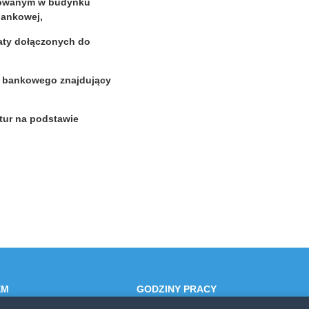
zowanym w budynku
bankowej,
aty dołączonych do
 bankowego znajdujący
ktur na podstawie
EM
GODZINY PRACY