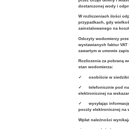
przez Urząd Gminy i Mias
dostarczonej wody i odp
W rozliczeniach ilości o
przypadkach, gdy wielkoś
zainstalowanego na koszt
Odczyty wodomierzy przez
wystawianych faktur VAT
zawartym w umowie zapise
Rozliczenia za pobraną 
stan wodomierza:
✓ osobiście w siedzibie 
✓ telefonicznie pod nume
elektronicznej na wskaza
✓ wysyłając informację 
poczty elektronicznej na 
Wpłat należności wynika