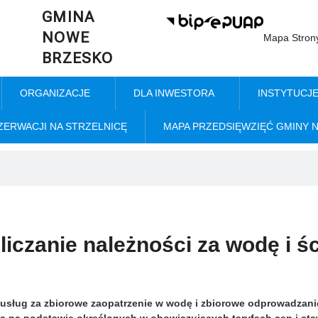
GMINA
NOWE
Mapa Stron
BRZESKO
ORGANIZACJE
DLA INWESTORA
INSTYTUCJ
ZERWACJI NA STRZELNICĘ
MAPA PRZEDSIĘWZIĘĆ GMINY 
liczanie należności za wodę i śc
 usług za zbiorowe zaopatrzenie w wodę i zbiorowe odprowadzan