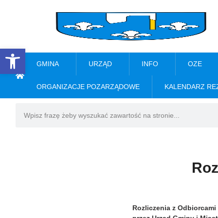
Open toolbar
GMINA
URZĄD
INFO
OZE
ORGANIZACJE POZARZĄDOWE
KALENDARZ RE
Roz
Rozliczenia z Odbiorcami