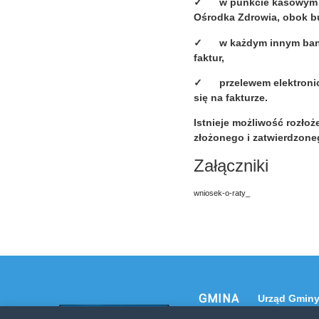
✓ w punkcie kasowym Na
Ośrodka Zdrowia, obok b
✓ w każdym innym banku 
faktur
,
✓ przelewem elektronic
się na fakturze.
Istnieje możliwość rozłoż
złożonego i zatwierdzon
Załączniki
wniosek-o-raty_
GMINA
Urząd Gminy
NOWE
32-120 Nowe