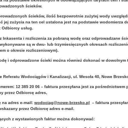
ta na podstawie określonych w obowiązujących taryfach cen i staw
rowadzonych ścieków.
dprowadzonych ścieków, ilość bezpowrotnie zużytej wody uwzględn
ć jej zużycia na ten cel ustalona jest na podstawie wodomierza 
 Odbiorcy usług.
 Inkasenta i rozliczenia za pobraną wodę oraz odprowadzane ści
 wykonywane są w dwu- lub trzymiesięcznych okresach rozliczeni
m o okresie rozliczeniowym).
wodę i odprowadzone ścieki można również dokonać w dowolnym t
Referatu Wodociągów i Kanalizacji, ul. Wesoła 40, Nowe Brzesk
rem: 12 385 20 06 – faktura przesyłana jest za pośrednictwem p
ny przez Odbiorcę adres,
na adres e-mail:
wodociag@nowe-brzesko.pl
– faktura przesyła
wskazany przez Odbiorcę adres e-mail.
jących z wystawionych faktur można dokonywać: