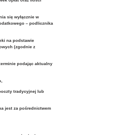
ek opłat oraz ilości
ia się wyłącznie w
dodatkowego – podlicznika
eki na podstawie
owych (zgodnie z
erminie podając aktualny
o,
oczty tradycyjnej lub
na jest za pośrednictwem