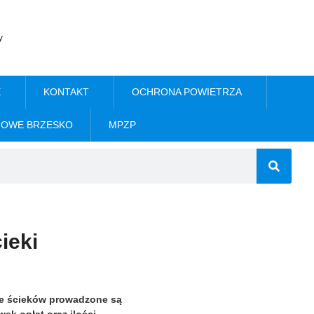
y
E
KONTAKT
OCHRONA POWIETRZA
NOWE BRZESKO
MPZP
ieki
ie ścieków prowadzone są