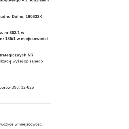
drogowego – z podziałem
Rudno Dolne, 160632K
. nr 363/1 w
 nr 185/1 w miejscowości
trategicznych NR
izację wyżej opisanego
yborów 398, 32-825
awczyce w miejscowości