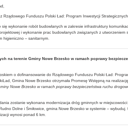
ad,
z Rządowego Funduszu Polski Ład: Program Inwestycji Strategicznych
 się wykonanie robót budowlanych w zakresie infrastruktury komunikacy
rojektowej i wykonanie prac budowlanych związanych z utworzeniem s
m higieniczno – sanitarnym.
ych na terenie Gminy Nowe Brzesko w ramach poprawy bezpiecz
oskiem o dofinansowanie do Rządowego Funduszu Polski Ład: Program 
skiLad, Gmina Nowe Brzesko otrzymała Promesę Wstępną na realizację
 Gminy Nowe Brzesko w ramach poprawy bezpieczeństwa ruchu drogo
nia zostanie wykonana modernizacja dróg gminnych w miejscowości:
Rudno Dolne i Śmiłowice, gmina Nowe Brzesko w systemie – wybuduj. 
zacji wynosi ponad 6 km.