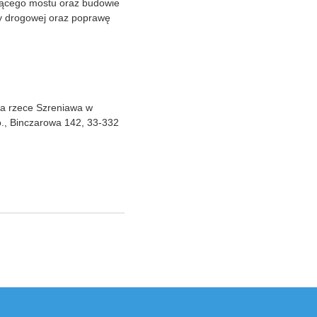
jącego mostu oraz budowie
ry drogowej oraz poprawę
na rzece Szreniawa w
., Binczarowa 142, 33-332