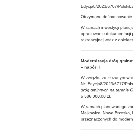
Edycja8/2023/6707/PolskiL
Otrzymane dofinansowanie 
W ramach inwestycji planuje
opracowanie dokumentacji p
rekreacyjnej wraz z obiekte
Modernizacja dróg gminn
– nabór II
W związku ze złożonym wni
Nr: Edycja8/2023/6717/Pol
dróg gminnych na terenie
5 586 000,00 zł.
W ramach planowanego zada
Majkowice, Nowe Brzesko, 
przeznaczonych do moderni