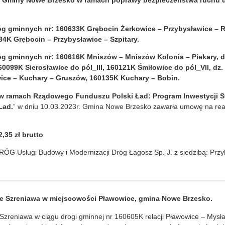
e Gminy Nowe Brzesko w ramach poprawy bezpieczeństwa ruchu 
róg gminnych nr:
160633K Grębocin Żerkowice – Przybysławice – 
34K Grębocin – Przybysławice – Szpitary.
óg gminnych nr:
160616K Mniszów – Mniszów Kolonia – Piekary, dz
0099K Sierosławice do pól_III, 160121K Śmiłowice do pól_VII, dz.
ice – Kuchary – Gruszów, 160135K Kuchary – Bobin.
 w ramach
Rządowego Funduszu Polski Ład: Program Inwestycji S
Lad.
” w dniu 10.03.2023r. Gmina Nowe Brzesko zawarła umowę na real
2,35
zł brutto
RÓG Usługi Budowy i Modernizacji Dróg Łagosz Sp. J. z siedzibą: Prz
 Szreniawa w miejscowości Pławowice, gmina Nowe Brzesko.
zreniawa w ciągu drogi gminnej nr 160605K relacji Pławowice – Mysł