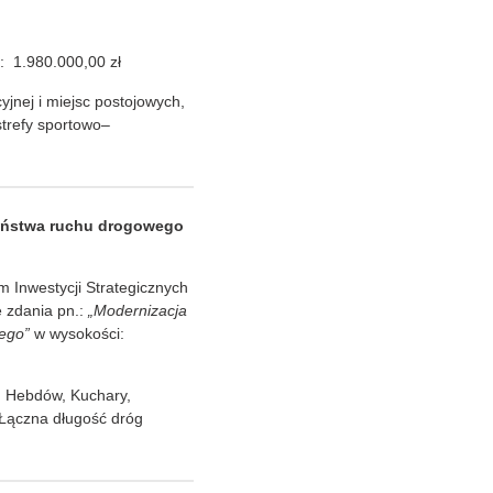
: 1.980.000,00 zł
jnej i miejsc postojowych,
trefy sportowo–
eństwa ruchu drogowego
Inwestycji Strategicznych
 zdania pn.:
„
Modernizacja
wego
”
w wysokości:
 Hebdów, Kuchary,
Łączna długość dróg