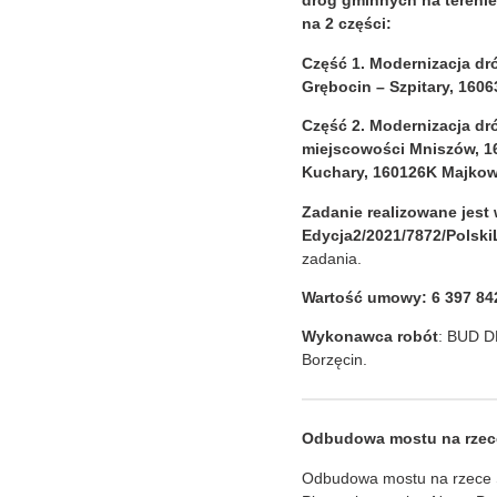
dróg gminnych na tereni
na 2 części:
Część 1. Modernizacja d
Grębocin – Szpitary, 1606
Część 2. Modernizacja dr
miejscowości Mniszów, 16
Kuchary, 160126K Majkow
Zadanie realizowane jest
Edycja2/2021/7872/Polski
zadania.
Wartość umowy:
6 397 84
Wykonawca robót
: BUD D
Borzęcin.
Odbudowa mostu na rzece
Odbudowa mostu na rzece S