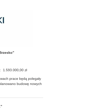
 Brzesko”
: 1.593.000,00 zł
twach prace będą polegały
 zaplanowano budowę nowych
.”