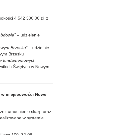
kości 4 542 300,00 zł z
ebdowie”
– udzielenie
Nowym Brzesku”
– udzielnie
Nowym Brzesku
rów fundamentowych
szystkich Świętych w Nowym
o w miejscowości Nowe
ez umocnienie skarp oraz
ealizowane w systemie
illowa 100, 32-08