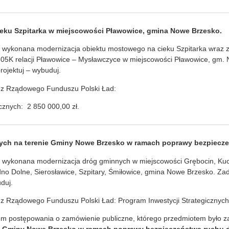
ieku Szpitarka w miejscowości Pławowice, gmina Nowe Brzesko.
 wykonana modernizacja obiektu mostowego na cieku Szpitarka wraz 
605K relacji Pławowice – Mysławczyce w miejscowości Pławowice, gm.
rojektuj – wybuduj.
 z Rządowego Funduszu Polski Ład:
cznych: 2 850 000,00 zł.
ych na terenie Gminy Nowe Brzesko w ramach poprawy bezpiecz
 wykonana modernizacja dróg gminnych w miejscowości Grębocin, Kuc
dno Dolne, Sierosławice, Szpitary, Śmiłowice, gmina Nowe Brzesko. Za
duj.
 Rządowego Funduszu Polski Ład: Program Inwestycji Strategicznych:
em postępowania o zamówienie publiczne, którego przedmiotem było za