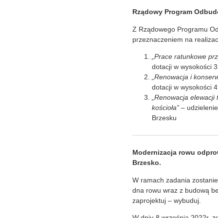
Rządowy Program Odbud
Z Rządowego Programu Odb
przeznaczeniem na realizacj
„Prace ratunkowe pr
dotacji w wysokości 3
„Renowacja i konserw
dotacji w wysokości 
„Renowacja elewacji 
kościoła”
– udzielenie
Brzesku
Modernizacja rowu odpro
Brzesko.
W ramach zadania zostani
dna rowu wraz z budową be
zaprojektuj – wybuduj.
W dniu 8 września 2022r. zo