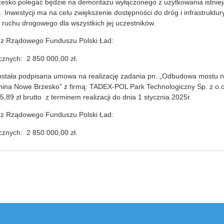
esko polegać będzie na demontażu wyłączonego z użytkowania istnie
Inwestycji ma na celu zwiększenie dostępności do dróg i infrastruktu
ruchu drogowego dla wszystkich jej uczestników.
 z Rządowego Funduszu Polski Ład:
cznych: 2 850 000,00 zł.
została podpisana umowa na realizację zadania pn. „Odbudowa mostu 
ina Nowe Brzesko” z firmą: TADEX-POL Park Technologiczny Sp. z o.o
,89 zł brutto z terminem realizacji do dnia 1 stycznia 2025r.
 z Rządowego Funduszu Polski Ład:
cznych: 2 850 000,00 zł.