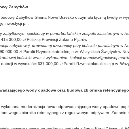
owy Zabytków
udowy Zabytków Gmina Nowe Brzesko otrzymała łączną kwotę w wyso
ę inwestycji pn.
zy zabytkowym spichlerzy w ponorbertańskim zespole klasztornym w H
 415 300,00 zł Polskiej Prowincji Zakonu Pijarów
acja zabytkowej, drewnianej dzwonnicy przy kościele parafialnym w 
490 000,00 zł Parafii Rzymskokatolickiej p.w. Wszystkich Świętych w 
frontowej kościoła wraz z wykonaniem izolacji przeciwwilgociowej mu
 dotacji w wysokości 637 000,00 zł Parafii Rzymskokatolickiej p.w. W
wadzającego wody opadowe oraz budowa zbiornika retencyjneg
e wykonana modernizacja rowu odprowadzającego wody opadowe poprz
tonowego zbiornika retencyjnego z regulowanym odpływem. Zadanie r
stała zawarta umowę na realizację zadania z firmą: Karol Głowa, ul. W