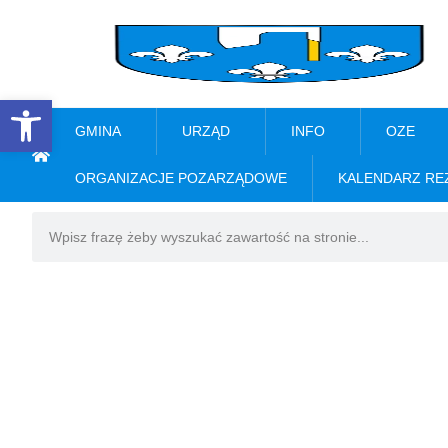
Open toolbar
GMINA
URZĄD
INFO
OZE
ORGANIZACJE POZARZĄDOWE
KALENDARZ RE