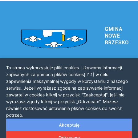
GMINA
NOWE
BRZESKO
Ta strona wykorzystuje pliki cookies. Używamy informacji
Urząd Gminy i Miasta Nowe Brzesko
zapisanych za pomocą plików cookies[II1.1] w celu
32-120 Nowe Brzesko
zapewnienia maksymalnej wygody w korzystaniu z naszego
ul. Krakowska 44
serwisu. Jeżeli wyrażasz zgodę na zapisywanie informacji
zawartej w cookies kliknij w przycisk "Zaakceptuj", jeśli nie
KONTAKT Z URZĘDEM
wyrażasz zgody kliknij w przycisk „Odrzucam”. Możesz
Telefon: 12 385 20 94
również dostosować ustawienia plików cookies do swoich
Faks: 12 385 03 55
potrzeb.
Email: sekretariat@nowe-brzesko.pl
Akceptuję
GODZINY PRACY
Odrzucam