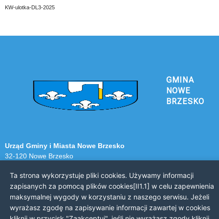
KW-ulotka-DL3-2025
GMINA
NOWE
BRZESKO
Urząd Gminy i Miasta Nowe Brzesko
32-120 Nowe Brzesko
ul. Krakowska 44
Ta strona wykorzystuje pliki cookies. Używamy informacji
zapisanych za pomocą plików cookies[II1.1] w celu zapewnienia
KONTAKT Z URZĘDEM
maksymalnej wygody w korzystaniu z naszego serwisu. Jeżeli
Telefon: 12 385 20 94
wyrażasz zgodę na zapisywanie informacji zawartej w cookies
Faks: 12 385 03 55
kliknij w przycisk "Zaakceptuj", jeśli nie wyrażasz zgody kliknij