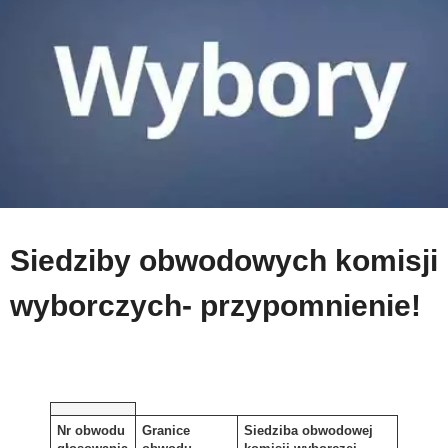
Siedziby obwodowych komisji
wyborczych- przypomnienie!
Nr obwodu
Granice
Siedziba obwodowej