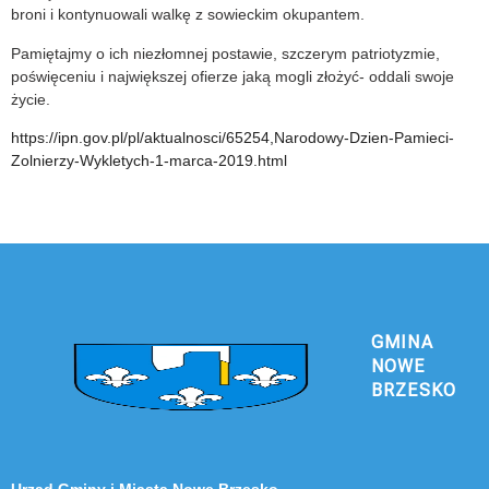
broni i kontynuowali walkę z sowieckim okupantem.
Pamiętajmy o ich niezłomnej postawie, szczerym patriotyzmie,
poświęceniu i największej ofierze jaką mogli złożyć- oddali swoje
życie.
https://ipn.gov.pl/pl/aktualnosci/65254,Narodowy-Dzien-Pamieci-
Zolnierzy-Wykletych-1-marca-2019.html
GMINA
NOWE
BRZESKO
Urząd Gminy i Miasta Nowe Brzesko