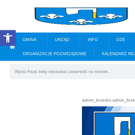
Open toolbar
GMINA
URZĄD
INFO
OZE
ORGANIZACJE POZARZĄDOWE
KALENDARZ RE
admin_brzesko admin_brze