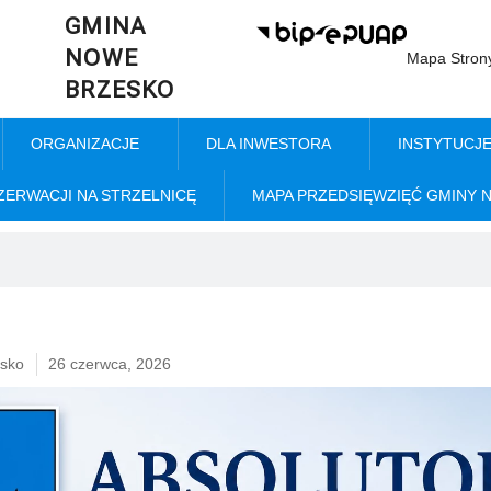
GMINA
NOWE
Mapa Stron
BRZESKO
ORGANIZACJE
DLA INWESTORA
INSTYTUCJ
ZERWACJI NA STRZELNICĘ
MAPA PRZEDSIĘWZIĘĆ GMINY 
sko
26 czerwca, 2026