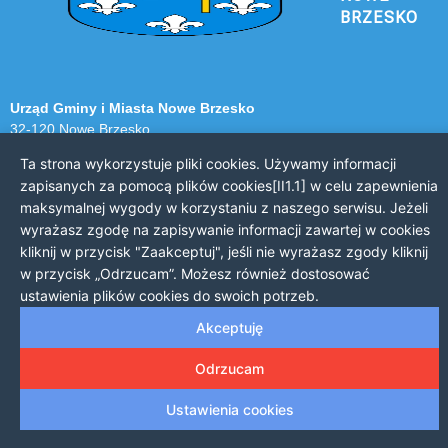
BRZESKO
Urząd Gminy i Miasta Nowe Brzesko
32-120 Nowe Brzesko
ul. Krakowska 44
Ta strona wykorzystuje pliki cookies. Używamy informacji
zapisanych za pomocą plików cookies[II1.1] w celu zapewnienia
KONTAKT Z URZĘDEM
maksymalnej wygody w korzystaniu z naszego serwisu. Jeżeli
Telefon: 12 385 20 94
wyrażasz zgodę na zapisywanie informacji zawartej w cookies
Faks: 12 385 03 55
kliknij w przycisk "Zaakceptuj", jeśli nie wyrażasz zgody kliknij
Email: sekretariat@nowe-brzesko.pl
w przycisk „Odrzucam”. Możesz również dostosować
ustawienia plików cookies do swoich potrzeb.
GODZINY PRACY
Akceptuję
Poniedziałek-Piątek: 7:30 - 15:30
Odrzucam
Ustawienia cookies