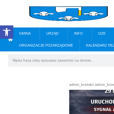
Open toolbar
GMINA
URZĄD
INFO
OZE
ORGANIZACJE POZARZĄDOWE
KALENDARZ RE
admin_brzesko admin_brze