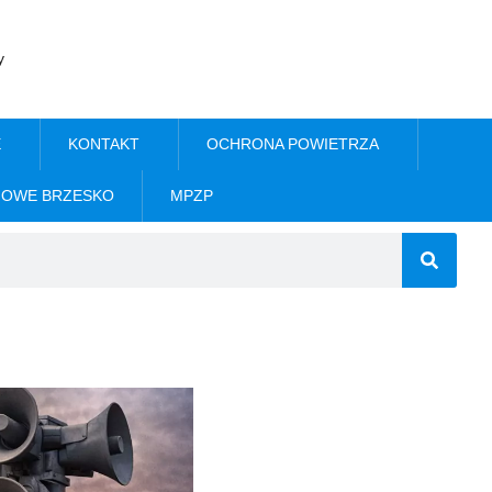
y
E
KONTAKT
OCHRONA POWIETRZA
NOWE BRZESKO
MPZP