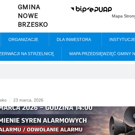
GMINA
NOWE
Mapa Stron
BRZESKO
ORGANIZACJE
DLA INWESTORA
INSTYTUCJ
ZERWACJI NA STRZELNICĘ
MAPA PRZEDSIĘWZIĘĆ GMINY 
sko
23 marca, 2026