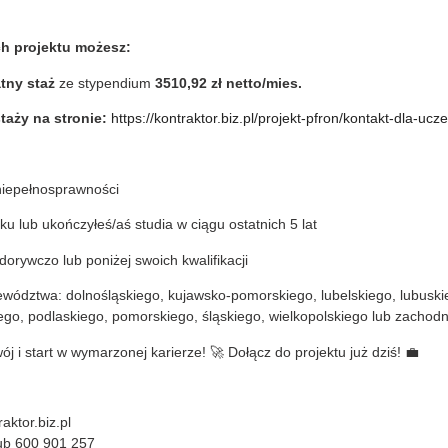
h projektu możesz:
tny staż
ze stypendium
3510,92 zł netto/mies.
taży na stronie:
https://kontraktor.biz.pl/projekt-pfron/kontakt-dla-u
niepełnosprawności
ku lub ukończyłeś/aś studia w ciągu ostatnich 5 lat
dorywczo lub poniżej swoich kwalifikacji
wództwa: dolnośląskiego, kujawsko-pomorskiego, lubelskiego, lubuskie
go, podlaskiego, pomorskiego, śląskiego, wielkopolskiego lub zachod
j i start w wymarzonej karierze! 🚀 Dołącz do projektu już dziś! 💼
ktor.biz.pl
ub 600 901 257