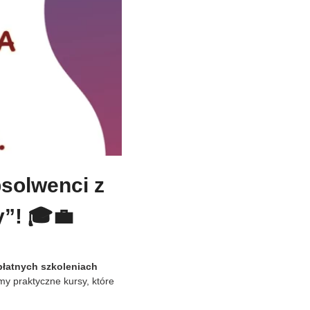
bsolwenci z
”! 🎓💼
płatnych szkoleniach
y praktyczne kursy, które