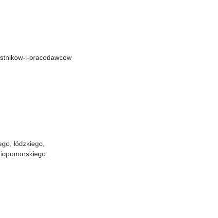
czestnikow-i-pracodawcow
go, łódzkiego,
niopomorskiego.