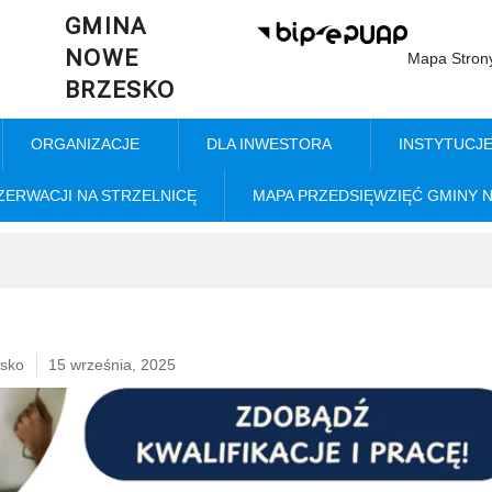
GMINA
NOWE
Mapa Stron
BRZESKO
ORGANIZACJE
DLA INWESTORA
INSTYTUCJ
ZERWACJI NA STRZELNICĘ
MAPA PRZEDSIĘWZIĘĆ GMINY 
sko
15 września, 2025