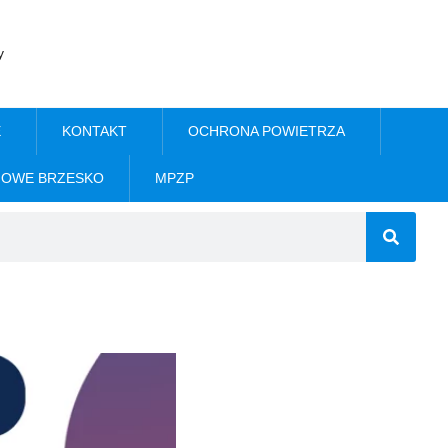
y
E
KONTAKT
OCHRONA POWIETRZA
NOWE BRZESKO
MPZP