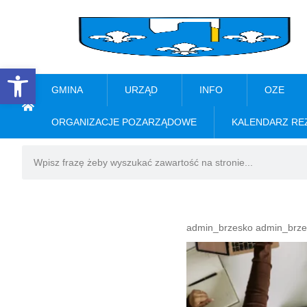
Open toolbar
GMINA
URZĄD
INFO
OZE
ORGANIZACJE POZARZĄDOWE
KALENDARZ RE
admin_brzesko admin_brze