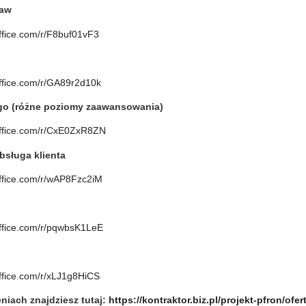
taw
office.com/r/F8buf01vF3
office.com/r/GA89r2d10k
ego (różne poziomy zaawansowania)
.office.com/r/CxE0ZxR8ZN
bsługa klienta
office.com/r/wAP8Fzc2iM
office.com/r/pqwbsK1LeE
office.com/r/xLJ1g8HiCS
eniach znajdziesz tutaj:
https://kontraktor.biz.pl/projekt-pfron/ofe