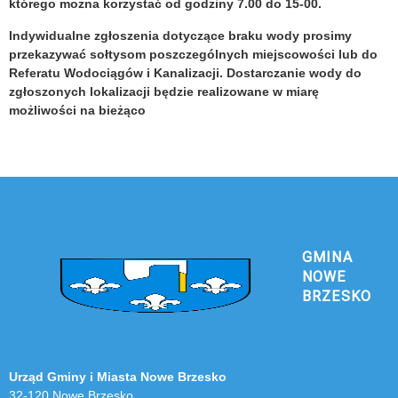
którego można korzystać od godziny 7.00 do 15-00.
Indywidualne zgłoszenia dotyczące braku wody prosimy
przekazywać sołtysom poszczególnych miejscowości lub do
Referatu Wodociągów i Kanalizacji. Dostarczanie wody do
zgłoszonych lokalizacji będzie realizowane w miarę
możliwości na bieżąco
GMINA
NOWE
BRZESKO
Urząd Gminy i Miasta Nowe Brzesko
32-120 Nowe Brzesko