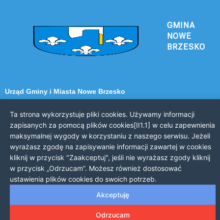
GMINA
NOWE
BRZESKO
Urząd Gminy i Miasta Nowe Brzesko
32-120 Nowe Brzesko
ul. Krakowska 44
Ta strona wykorzystuje pliki cookies. Używamy informacji
zapisanych za pomocą plików cookies[II1.1] w celu zapewnienia
KONTAKT Z URZĘDEM
maksymalnej wygody w korzystaniu z naszego serwisu. Jeżeli
wyrażasz zgodę na zapisywanie informacji zawartej w cookies
Telefon: 12 385 20 94
kliknij w przycisk "Zaakceptuj", jeśli nie wyrażasz zgody kliknij
Faks: 12 385 03 55
w przycisk „Odrzucam”. Możesz również dostosować
Email: sekretariat@nowe-brzesko.pl
ustawienia plików cookies do swoich potrzeb.
GODZINY PRACY
Akceptuję
Poniedziałek-Piątek: 7:30 - 15:30
Odrzucam