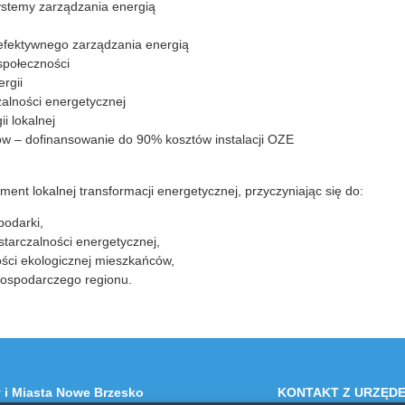
ystemy zarządzania energią
efektywnego zarządzania energią
 społeczności
rgii
alności energetycznej
i lokalnej
w – dofinansowanie do 90% kosztów instalacji OZE
ment lokalnej transformacji energetycznej, przyczyniając się do:
podarki,
tarczalności energetycznej,
ci ekologicznej mieszkańców,
gospodarczego regionu.
 i Miasta Nowe Brzesko
KONTAKT Z URZĘD