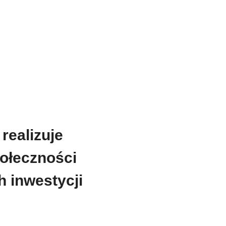
realizuje
połeczności
h inwestycji