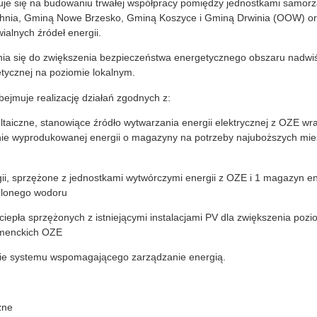
truje się na budowaniu trwałej współpracy pomiędzy jednostkami samorz
chnia, Gminą Nowe Brzesko, Gminą Koszyce i Gminą Drwinia (OOW) o
alnych źródeł energii.
ynia się do zwiększenia bezpieczeństwa energetycznego obszaru nadwi
etycznej na poziomie lokalnym.
ejmuje realizację działań zgodnych z:
ltaiczne, stanowiące źródło wytwarzania energii elektrycznej z OZE wra
ie wyprodukowanej energii o magazyny na potrzeby najuboższych mi
, sprzężone z jednostkami wytwórczymi energii z OZE i 1 magazyn en
ielonego wodoru
iepła sprzężonych z istniejącymi instalacjami PV dla zwiększenia poz
menckich OZE
ie systemu wspomagającego zarządzanie energią.
zne