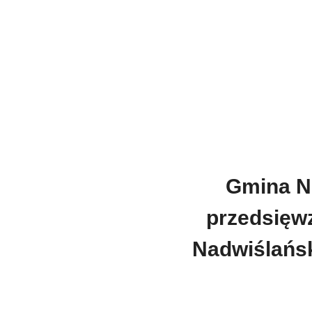
Gmina No
przedsięwz
Nadwiślańsk