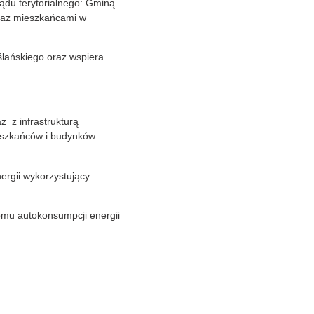
ądu terytorialnego: Gminą
raz mieszkańcami w
ślańskiego oraz wspiera
z z infrastrukturą
eszkańców i budynków
ergii wykorzystujący
iomu autokonsumpcji energii