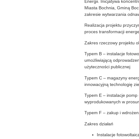
Energii. Inicjatywa koncen
Miasta Bochnia, Gminą Bo
zakresie wytwarzania odnawi
Realizacja projektu przycz
proces transformacji energ
Zakres rzeczowy projektu ob
Typem B – instalacje fotowo
umożliwiającą odprowadzen
użyteczności publicznej
Typem C – magazyny energii
innowacyjną technologię z
Typem E – instalacje pomp c
wyprodukowanych w prosu
Typem F – zakup i wdrożen
Zakres działań
Instalacje fotowoltaic