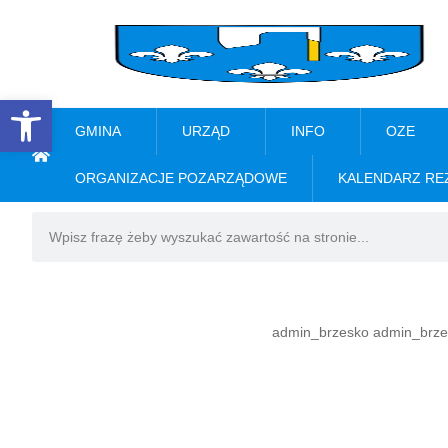
Open toolbar
GMINA
URZĄD
INFO
OZE
ORGANIZACJE POZARZĄDOWE
KALENDARZ RE
admin_brzesko admin_brze