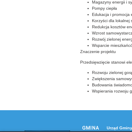
Magazyny energii i s
Pompy ciepła
Edukacja i promocja 
Korzyści dla lokalnej
Redukcja kosztów ene
Wzrost samowystarcz
Rozwój zielonej energi
Wsparcie mieszkańcó
Znaczenie projektu
Przedsięwzięcie stanowi ele
Rozwoju zielonej gos
Zwiększenia samowys
Budowania świadomoś
Wspierania rozwoju 
GMINA
Urząd Gminy