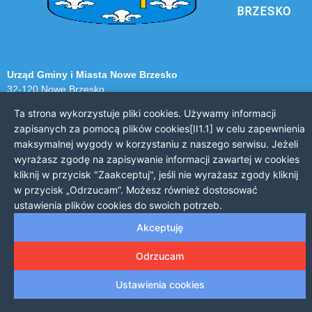
BRZESKO
Urząd Gminy i Miasta Nowe Brzesko
32-120 Nowe Brzesko
ul. Krakowska 44
Ta strona wykorzystuje pliki cookies. Używamy informacji
zapisanych za pomocą plików cookies[II1.1] w celu zapewnienia
KONTAKT Z URZĘDEM
maksymalnej wygody w korzystaniu z naszego serwisu. Jeżeli
Telefon: 12 385 20 94
wyrażasz zgodę na zapisywanie informacji zawartej w cookies
Faks: 12 385 03 55
kliknij w przycisk "Zaakceptuj", jeśli nie wyrażasz zgody kliknij
Email: sekretariat@nowe-brzesko.pl
w przycisk „Odrzucam”. Możesz również dostosować
ustawienia plików cookies do swoich potrzeb.
GODZINY PRACY
Akceptuję
Poniedziałek-Piątek: 7:30 - 15:30
Odrzucam
Ustawienia cookies