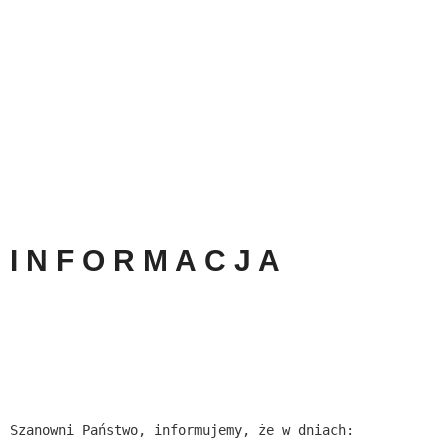
I N F O R M A C J A
Szanowni Państwo, informujemy, że w dniach: