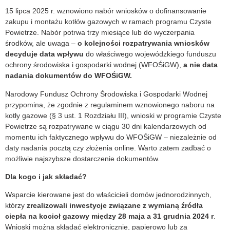
15 lipca 2025 r. wznowiono nabór wniosków o dofinansowanie
zakupu i montażu kotłów gazowych w ramach programu Czyste
Powietrze. Nabór potrwa trzy miesiące lub do wyczerpania
środków, ale uwaga –
o kolejności rozpatrywania wniosków
decyduje data wpływu
do właściwego wojewódzkiego funduszu
ochrony środowiska i gospodarki wodnej (WFOŚiGW),
a nie data
nadania dokumentów do WFOŚiGW.
Narodowy Fundusz Ochrony Środowiska i Gospodarki Wodnej
przypomina, że zgodnie z regulaminem wznowionego naboru na
kotły gazowe (§ 3 ust. 1 Rozdziału III), wnioski w programie Czyste
Powietrze są rozpatrywane w ciągu 30 dni kalendarzowych od
momentu ich faktycznego wpływu do WFOŚiGW – niezależnie od
daty nadania pocztą czy złożenia online. Warto zatem zadbać o
możliwie najszybsze dostarczenie dokumentów.
Dla kogo i jak składać?
Wsparcie kierowane jest do właścicieli domów jednorodzinnych,
którzy
zrealizowali inwestycje związane z wymianą źródła
ciepła na kocioł gazowy między 28 maja a 31 grudnia 2024 r
.
Wnioski można składać elektronicznie, papierowo lub za