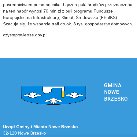
pośrednictwem pełnomocnika. Łączna pula środków przeznaczona
na ten nabór wynosi 70 mln zł z puli programu Fundusze
Europejskie na Infrastrukturę, Klimat, Środowisko (FEnIKS).
Szacuje się, że wsparcie trafi do ok. 3 tys. gospodarstw domowych.
czystepowietrze.gov.pl
GMINA
NOWE
BRZESKO
Urząd Gminy i Miasta Nowe Brzesko
32-120 Nowe Brzesko