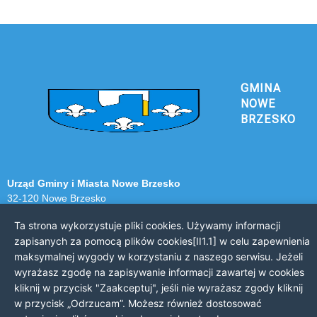
GMINA
NOWE
BRZESKO
Urząd Gminy i Miasta Nowe Brzesko
32-120 Nowe Brzesko
ul. Krakowska 44
Ta strona wykorzystuje pliki cookies. Używamy informacji
zapisanych za pomocą plików cookies[II1.1] w celu zapewnienia
KONTAKT Z URZĘDEM
maksymalnej wygody w korzystaniu z naszego serwisu. Jeżeli
Telefon: 12 385 20 94
wyrażasz zgodę na zapisywanie informacji zawartej w cookies
Faks: 12 385 03 55
kliknij w przycisk "Zaakceptuj", jeśli nie wyrażasz zgody kliknij
Email: sekretariat@nowe-brzesko.pl
w przycisk „Odrzucam”. Możesz również dostosować