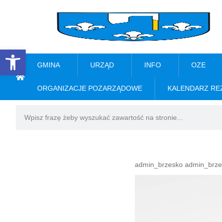
Open toolbar
GMINA
URZĄD
INFO
OZE
ORGANIZACJE POZARZĄDOWE
KALENDARZ RE
admin_brzesko admin_brze