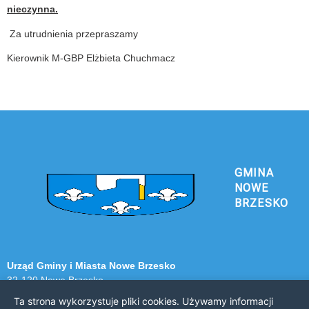
nieczynna.
Za utrudnienia przepraszamy
Kierownik M-GBP Elżbieta Chuchmacz
GMINA
NOWE
BRZESKO
Urząd Gminy i Miasta Nowe Brzesko
32-120 Nowe Brzesko
ul. Krakowska 44
Ta strona wykorzystuje pliki cookies. Używamy informacji