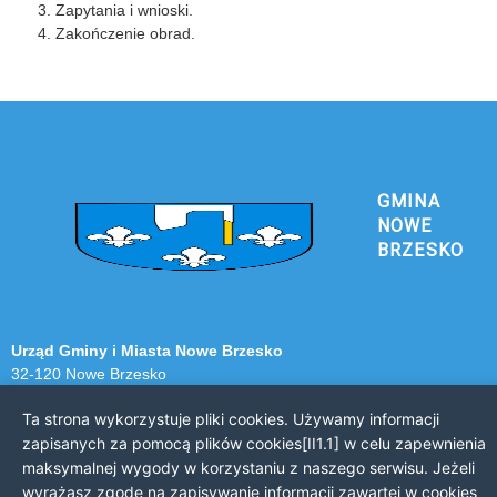
Zapytania i wnioski.
Zakończenie obrad.
GMINA
NOWE
BRZESKO
Urząd Gminy i Miasta Nowe Brzesko
32-120 Nowe Brzesko
ul. Krakowska 44
Ta strona wykorzystuje pliki cookies. Używamy informacji
KONTAKT Z URZĘDEM
zapisanych za pomocą plików cookies[II1.1] w celu zapewnienia
maksymalnej wygody w korzystaniu z naszego serwisu. Jeżeli
Telefon: 12 385 20 94
wyrażasz zgodę na zapisywanie informacji zawartej w cookies