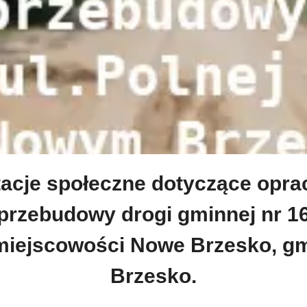
acje społeczne dotyczące opr
przebudowy drogi gminnej nr 1
miejscowości Nowe Brzesko, g
Brzesko.