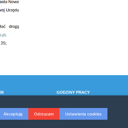
EM
GODZINY PRACY
4
Poniedziałek-Piątek: 7:30 - 15:30
Akceptuję
Odrzucam
Ustawienia cookies
zesko.pl