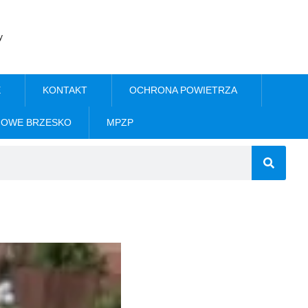
y
E
KONTAKT
OCHRONA POWIETRZA
NOWE BRZESKO
MPZP