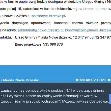
 i Miasta Nowe Brzesko
KONTAKT Z URZĘD
 Brzesko
Telefon: 12 385 20 9
i zapisanych za pomocą plików cookies[II1.1] w celu zapewnienia
a 44
Faks: 12 385 03 55
eżeli wyrażasz zgodę na zapisywanie informacji zawartej w
Email: sekretariat@nowe-br
asz zgody kliknij w przycisk „Odrzucam”. Możesz również dostosować