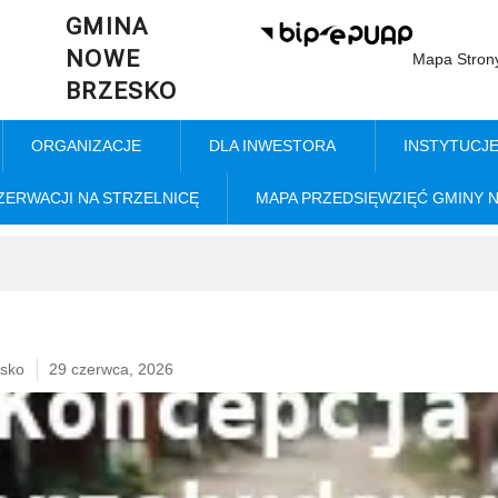
GMINA
NOWE
Mapa Stron
BRZESKO
ORGANIZACJE
DLA INWESTORA
INSTYTUCJ
ZERWACJI NA STRZELNICĘ
MAPA PRZEDSIĘWZIĘĆ GMINY 
sko
29 czerwca, 2026