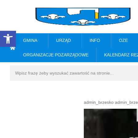
Open toolbar
GMINA
URZĄD
INFO
OZE
ORGANIZACJE POZARZĄDOWE
KALENDARZ RE
admin_brzesko admin_brze