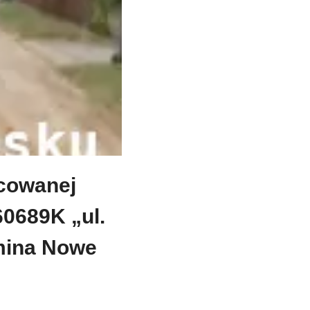
acowanej
60689K „ul.
mina Nowe