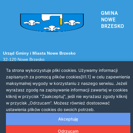
GMINA
NOWE
BRZESKO
Urząd Gminy i Miasta Nowe Brzesko
32-120 Nowe Brzesko
ul. Krakowska 44
Ta strona wykorzystuje pliki cookies. Używamy informacji
zapisanych za pomocą plików cookies[II1.1] w celu zapewnienia
KONTAKT Z URZĘDEM
maksymalnej wygody w korzystaniu z naszego serwisu. Jeżeli
Telefon: 12 385 20 94
wyrażasz zgodę na zapisywanie informacji zawartej w cookies
Faks: 12 385 03 55
kliknij w przycisk "Zaakceptuj", jeśli nie wyrażasz zgody kliknij
Email: sekretariat@nowe-brzesko.pl
w przycisk „Odrzucam”. Możesz również dostosować
ustawienia plików cookies do swoich potrzeb.
GODZINY PRACY
Akceptuję
Poniedziałek-Piątek: 7:30 - 15:30
Odrzucam