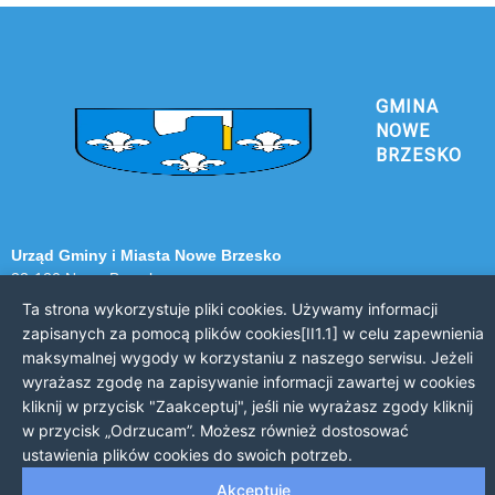
GMINA
NOWE
BRZESKO
Urząd Gminy i Miasta Nowe Brzesko
32-120 Nowe Brzesko
ul. Krakowska 44
Ta strona wykorzystuje pliki cookies. Używamy informacji
zapisanych za pomocą plików cookies[II1.1] w celu zapewnienia
KONTAKT Z URZĘDEM
maksymalnej wygody w korzystaniu z naszego serwisu. Jeżeli
wyrażasz zgodę na zapisywanie informacji zawartej w cookies
Telefon: 12 385 20 94
kliknij w przycisk "Zaakceptuj", jeśli nie wyrażasz zgody kliknij
Faks: 12 385 03 55
w przycisk „Odrzucam”. Możesz również dostosować
Email: sekretariat@nowe-brzesko.pl
ustawienia plików cookies do swoich potrzeb.
GODZINY PRACY
Akceptuję