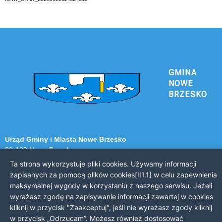
GMINA
NOWE
BRZESKO
Urząd Gminy i Miasta Nowe Brzesko
32-120 Nowe Brzesko
ul. Krakowska 44
Ta strona wykorzystuje pliki cookies. Używamy informacji
zapisanych za pomocą plików cookies[II1.1] w celu zapewnienia
KONTAKT Z URZĘDEM
maksymalnej wygody w korzystaniu z naszego serwisu. Jeżeli
wyrażasz zgodę na zapisywanie informacji zawartej w cookies
Telefon: 12 385 20 94
kliknij w przycisk "Zaakceptuj", jeśli nie wyrażasz zgody kliknij
Faks: 12 385 03 55
w przycisk „Odrzucam”. Możesz również dostosować
Email: sekretariat@nowe-brzesko.pl