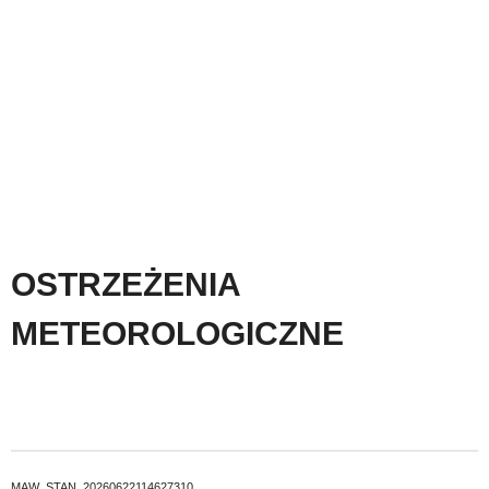
OSTRZEŻENIA
METEOROLOGICZNE
MAW_STAN_20260622114627310