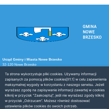
GMINA
NOWE
BRZESKO
Urząd Gminy i Miasta Nowe Brzesko
32-120 Nowe Brzesko
ul. Krakowska 44
Ta strona wykorzystuje pliki cookies. Używamy informacji
zapisanych za pomocą plików cookies[II1.1] w celu zapewnienia
KONTAKT Z URZĘDEM
maksymalnej wygody w korzystaniu z naszego serwisu. Jeżeli
Telefon: 12 385 20 94
wyrażasz zgodę na zapisywanie informacji zawartej w cookies
Faks: 12 385 03 55
kliknij w przycisk "Zaakceptuj", jeśli nie wyrażasz zgody kliknij
Email: sekretariat@nowe-brzesko.pl
w przycisk „Odrzucam”. Możesz również dostosować
ustawienia plików cookies do swoich potrzeb.
GODZINY PRACY