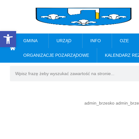
Open toolbar
GMINA
URZĄD
INFO
OZE
ORGANIZACJE POZARZĄDOWE
KALENDARZ RE
admin_brzesko admin_brze