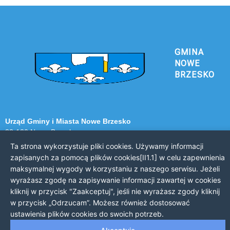
GMINA
NOWE
BRZESKO
Urząd Gminy i Miasta Nowe Brzesko
32-120 Nowe Brzesko
ul. Krakowska 44
Ta strona wykorzystuje pliki cookies. Używamy informacji
zapisanych za pomocą plików cookies[II1.1] w celu zapewnienia
KONTAKT Z URZĘDEM
maksymalnej wygody w korzystaniu z naszego serwisu. Jeżeli
wyrażasz zgodę na zapisywanie informacji zawartej w cookies
Telefon: 12 385 20 94
kliknij w przycisk "Zaakceptuj", jeśli nie wyrażasz zgody kliknij
Faks: 12 385 03 55
w przycisk „Odrzucam”. Możesz również dostosować
Email: sekretariat@nowe-brzesko.pl
ustawienia plików cookies do swoich potrzeb.
GODZINY PRACY