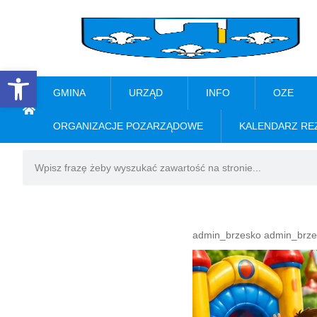
Open toolbar
GMINA
URZĄD
INFO
OZE
ORGANIZACJE POZARZĄDOWE
KALENDARZ RE
admin_brzesko admin_brze