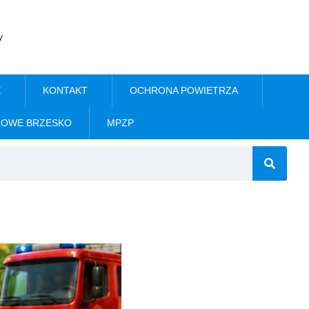
y
E
KONTAKT
OCHRONA POWIETRZA
NOWE BRZESKO
MPZP