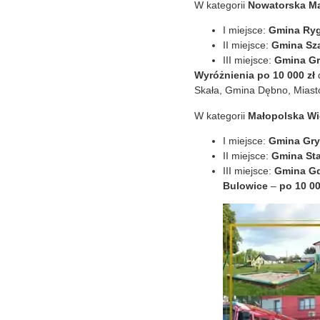
W kategorii
Nowatorska Ma
I miejsce:
Gmina Ryg
II miejsce:
Gmina Sza
III miejsce:
Gmina Gr
Wyróżnienia po 10 000 zł
d
Skała, Gmina Dębno, Miasto
W kategorii
Małopolska Wi
I miejsce:
Gmina Gry
II miejsce:
Gmina Sta
III miejsce:
Gmina Gd
Bulowice
–
po 10 00