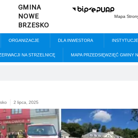
GMINA
NOWE
Mapa Stron
BRZESKO
ORGANIZACJE
DLA INWESTORA
INSTYTUCJ
ZERWACJI NA STRZELNICĘ
MAPA PRZEDSIĘWZIĘĆ GMINY 
sko
2 lipca, 2025