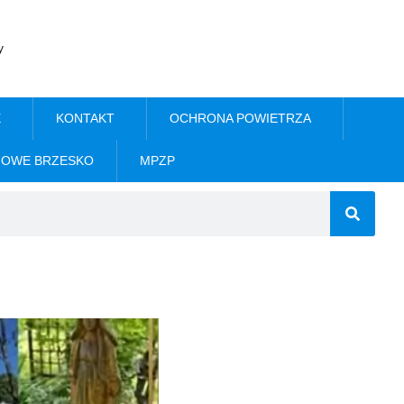
y
E
KONTAKT
OCHRONA POWIETRZA
NOWE BRZESKO
MPZP