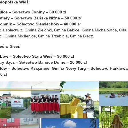
łopolska Wieś
:
lice – Sołectwo Joniny
–
60 000 zł
flary – Sołectwo Bańska Niżna
–
50 000 zł
omnik – Sołectwo Siemiechów
–
40 000 zł
la sołectw z: Gmina Zielonki, Gmina Babice, Gmina Michałowice, Olk
 i Gmina Myślenice, Gmina Trzebinia, Gmina Biecz.
eś w Sieci
:
bów – Sołectwo Stara Wieś
–
30 000 zł
ry Sącz – Sołectwo Barcice Dolne
–
20 000 zł
ów – Sołectwo Książnice
,
Gmina Nowy Targ – Sołectwo Harklowa
0 zł