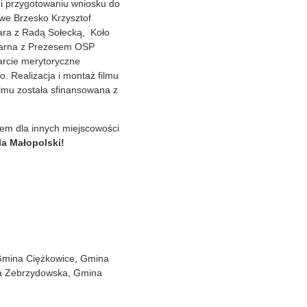
 i przygotowaniu wniosku do
we Brzesko Krzysztof
iara z Radą Sołecką, Koło
ożarna z Prezesem OSP
rcie merytoryczne
o. Realizacja i montaż filmu
lmu została sfinansowana z
dem dla innych miejscowości
la Małopolski!
 Gmina Ciężkowice, Gmina
a Zebrzydowska, Gmina