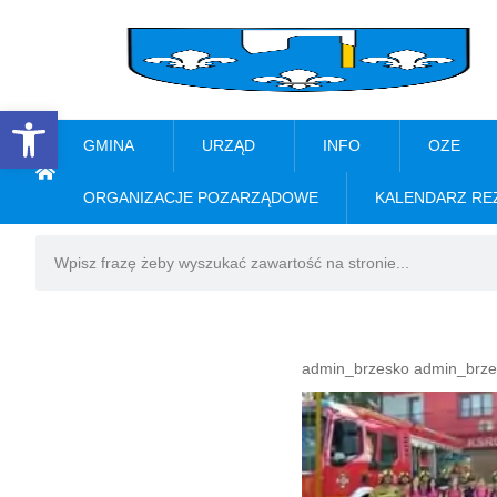
Open toolbar
GMINA
URZĄD
INFO
OZE
ORGANIZACJE POZARZĄDOWE
KALENDARZ RE
admin_brzesko admin_brze