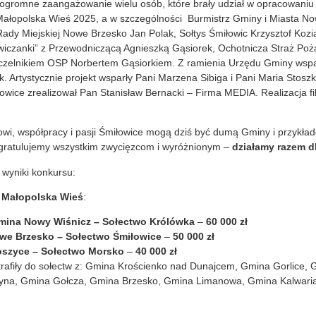
ogromne zaangażowanie wielu osób, które brały udział w opracowaniu
Małopolska Wieś 2025, a w szczególności Burmistrz Gminy i Miasta No
ady Miejskiej Nowe Brzesko Jan Polak, Sołtys Śmiłowic Krzysztof Koz
wiczanki” z Przewodniczącą Agnieszką Gąsiorek, Ochotnicza Straż P
zelnikiem OSP Norbertem Gąsiorkiem. Z ramienia Urzędu Gminy wspa
. Artystycznie projekt wsparły Pani Marzena Sibiga i Pani Maria Stoszk
wice zrealizował Pan Stanisław Bernacki – Firma MEDIA. Realizacja fi
owi, współpracy i pasji Śmiłowice mogą dziś być dumą Gminy i przykła
 gratulujemy wszystkim zwycięzcom i wyróżnionym –
działamy razem d
 wyniki konkursu:
a Małopolska Wieś
:
Gmina Nowy Wiśnicz – Sołectwo Królówka
–
60 000 zł
we Brzesko – Sołectwo Śmiłowice
–
50 000 zł
szyce – Sołectwo Morsko
–
40 000 zł
rafiły do sołectw z: Gmina Krościenko nad Dunajcem, Gmina Gorlice,
yna, Gmina Gołcza, Gmina Brzesko, Gmina Limanowa, Gmina Kalwari