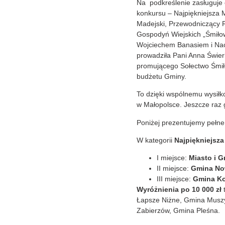
Na podkreślenie zasługuje 
konkursu – Najpiękniejsza 
Madejski, Przewodniczący R
Gospodyń Wiejskich „Śmiło
Wojciechem Banasiem i Nac
prowadziła Pani Anna Świerk
promującego Sołectwo Śmiło
budżetu Gminy.
To dzięki wspólnemu wysiłk
w Małopolsce. Jeszcze raz
Poniżej prezentujemy pełne
W kategorii
Najpiękniejsz
I miejsce:
Miasto i 
II miejsce:
Gmina No
III miejsce:
Gmina Ko
Wyróżnienia po 10 000 zł
t
Łapsze Niżne, Gmina Musz
Zabierzów, Gmina Pleśna.