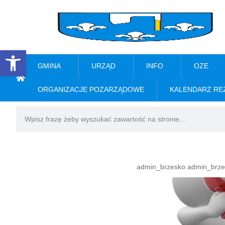
Open toolbar
GMINA
URZĄD
INFO
OZE
ORGANIZACJE POZARZĄDOWE
KALENDARZ RE
admin_brzesko admin_brze