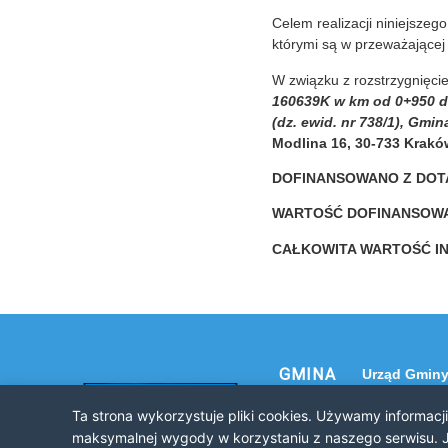
Celem realizacji niniejsze
którymi są w przeważającej
W związku z rozstrzygnięci
160639K w km od 0+950 do
(dz. ewid. nr 738/1), Gmi
Modlina 16, 30-733 Krakó
DOFINANSOWANO Z DOT
WARTOŚĆ DOFINA
CAŁKOWITA WARTOŚĆ 
GMINA
Urząd Gminy
NOWE
32-120 Nowe
Ta strona wykorzystuje pliki cookies. Używamy informacj
ul. Krakowsk
BRZESKO
maksymalnej wygody w korzystaniu z naszego serwisu. J