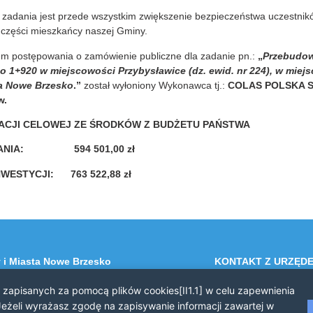
go zadania jest przede wszystkim zwiększenie bezpieczeństwa uczestni
 części mieszkańcy naszej Gminy.
em postępowania o zamówienie publiczne dla zadanie pn.:
„
Przebudow
 1+920 w miejscowości Przybysławice (dz. ewid. nr 224), w mie
na Nowe Brzesko
.
”
został wyłoniony Wykonawca tj.:
COLAS POLSKA Sp.
w
.
ACJI CELOWEJ ZE ŚRODKÓW Z BUDŻETU PAŃSTWA
NSOWANIA:
594 501,00 zł
INWESTYCJI:
763 522,88
zł
 i Miasta Nowe Brzesko
KONTAKT Z URZĘD
 Brzesko
Telefon: 12 385 20 9
i zapisanych za pomocą plików cookies[II1.1] w celu zapewnienia
a 44
Faks: 12 385 03 55
eżeli wyrażasz zgodę na zapisywanie informacji zawartej w