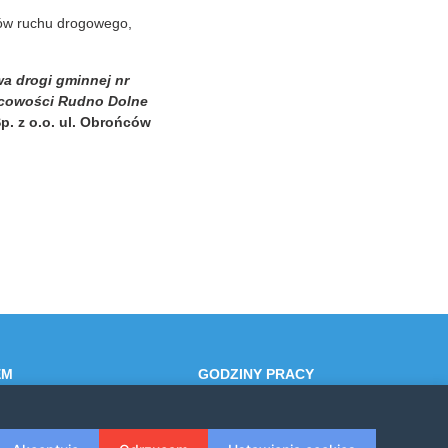
ków ruchu drogowego,
a drogi gminnej nr
jscowości Rudno Dolne
 z o.o. ul. Obrońców
EM
GODZINY PRACY
4
Poniedziałek-Piątek: 7:30 - 15:30