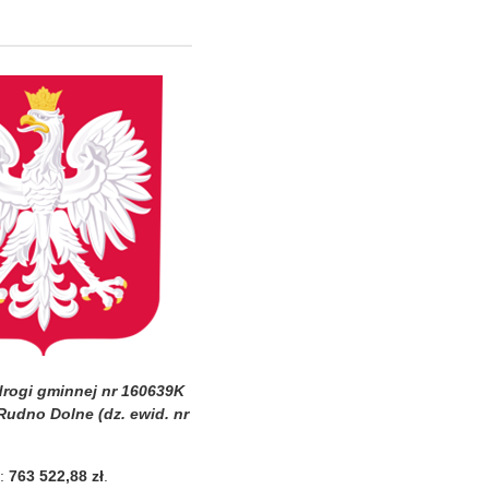
rogi gminnej nr 160639K
Rudno Dolne (dz. ewid. nr
e:
763 522,88
zł
.