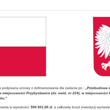
ła podpisana umowy o dofinansowania dla zadania pn.:
„
Przebudowa d
 miejscowości Przybysławice (dz. ewid. nr 224), w miejscowości 
sko
.”
 kwota w wysokości:
594 501,00 zł
, a całkowity koszt inwestycji wyniesi