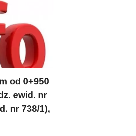
km od 0+950
z. ewid. nr
. nr 738/1),