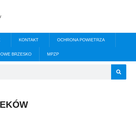
y
E
KONTAKT
OCHRONA POWIETRZA
NOWE BRZESKO
MPZP
IEKÓW