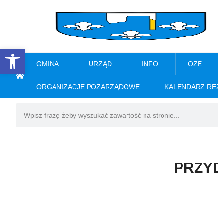
Open toolbar
GMINA
URZĄD
INFO
OZE
ORGANIZACJE POZARZĄDOWE
KALENDARZ RE
PRZY