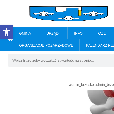
Open toolbar
GMINA
URZĄD
INFO
OZE
ORGANIZACJE POZARZĄDOWE
KALENDARZ RE
admin_brzesko admin_brze