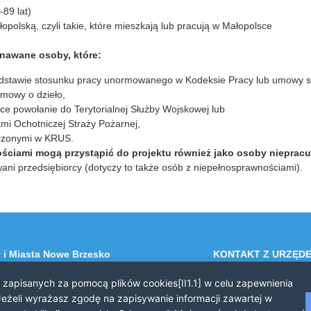
-89 lat)
polską, czyli takie, które mieszkają lub pracują w Małopolsce
nawane osoby, które:
dstawie stosunku pracy unormowanego w Kodeksie Pracy lub umowy spe
mowy o dzieło,
ce powołanie do Terytorialnej Służby Wojskowej lub
mi Ochotniczej Straży Pożarnej,
eczonymi w KRUS.
ciami mogą przystąpić do projektu również jako osoby niepracu
ani przedsiębiorcy (dotyczy to także osób z niepełnosprawnościami).
 i Miasta Nowe Brzesko
KONTAKT Z URZĘD
 Brzesko
Telefon: 12 385 20 9
i zapisanych za pomocą plików cookies[II1.1] w celu zapewnienia
a 44
Faks: 12 385 03 55
eżeli wyrażasz zgodę na zapisywanie informacji zawartej w
Email: sekretariat@nowe-br