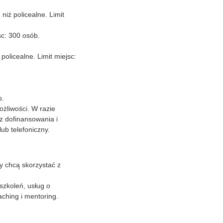
niż policealne. Limit
sc: 300 osób.
policealne. Limit miejsc:
b.
żliwości. W razie
 z dofinansowania i
b telefoniczny.
wy chcą skorzystać z
szkoleń, usług o
ching i mentoring.