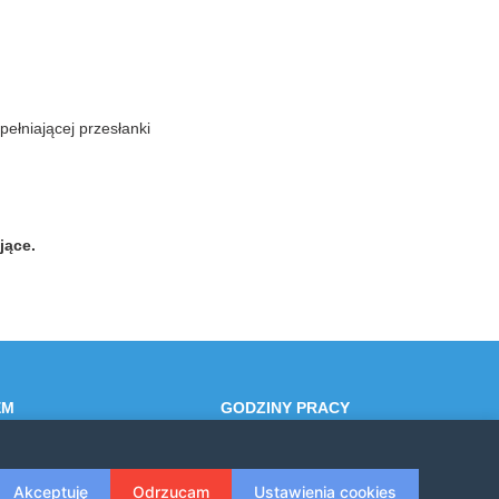
łniającej przesłanki
jące.
EM
GODZINY PRACY
4
Poniedziałek-Piątek: 7:30 - 15:30
Akceptuję
Odrzucam
Ustawienia cookies
zesko.pl