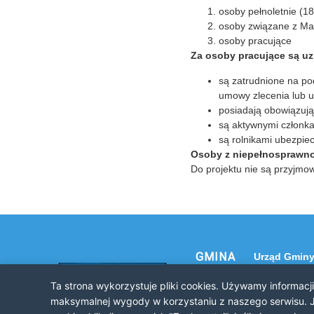
osoby pełnoletnie (18
osoby związane z Mało
osoby pracujące
Za osoby pracujące są uz
są zatrudnione na po
umowy zlecenia lub u
posiadają obowiązują
są aktywnymi członka
są rolnikami ubezpi
Osoby z niepełnosprawnoś
Do projektu nie są przyjmow
GMINA
Urząd Gminy
NOWE
32-120 Nowe
Ta strona wykorzystuje pliki cookies. Używamy informacj
ul. Krakowsk
BRZESKO
maksymalnej wygody w korzystaniu z naszego serwisu. J