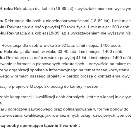
26 roku
Rekrutacja dla kobiet (18-89 lat) z wykształceniem nie wyższym 
oku
Rekrutacja dla osób z niepełnosprawnościami (18-89 lat). Limit miej
roku
Rekrutacja dla osób powyżej 50 roku życia. Limit miejsc: 300 osób.
roku
Rekrutacja dla kobiet (18-89 lat) z wykształceniem nie wyższym niż 
u
Rekrutacja dla osób w wieku 25-32 lata. Limit miejsc: 1400 osób.
ku
Rekrutacja dla osób w wieku 33-40 lata. Limit miejsc: 1400 osób.
oku
Rekrutacja dla osób w wieku powyżej 41 lat. Limit miejsc: 1400 osó
wanie informacji o planowanych rekrutacjach – oczywiście na miarę mo
rzeby organizacji spotkania informacyjnego na temat zasad korzystania
ego w ramach naszego projektu – bardzo proszę o kontakt emailowy lu
acji o projekcie Małopolski pociąg do kariery – sezon I:
nie kompetencji i kwalifikacji osób dorosłych, które z własnej inicjaty
a.
bszaru doradztwa zawodowego oraz dofinansowanie w formie bonów do: 
ierdzania kwalifikacji, jak również innych usług rozwojowych typu coa
są osoby spełniające łącznie 3 warunki: