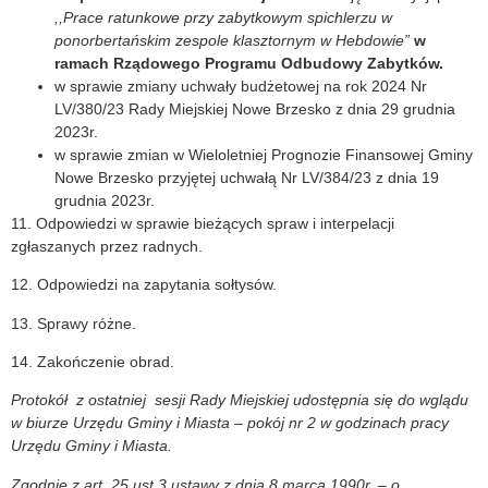
,,Prace ratunkowe przy zabytkowym spichlerzu w
ponorbertańskim zespole klasztornym w Hebdowie”
w
ramach Rządowego Programu Odbudowy Zabytków.
w sprawie zmiany uchwały budżetowej na rok 2024 Nr
LV/380/23 Rady Miejskiej Nowe Brzesko z dnia 29 grudnia
2023r.
w sprawie zmian w Wieloletniej Prognozie Finansowej Gminy
Nowe Brzesko przyjętej uchwałą Nr LV/384/23 z dnia 19
grudnia 2023r.
11. Odpowiedzi w sprawie bieżących spraw i interpelacji
zgłaszanych przez radnych.
12. Odpowiedzi na zapytania sołtysów.
13. Sprawy różne.
14. Zakończenie obrad.
Protokół z ostatniej sesji Rady Miejskiej udostępnia się do wglądu
w biurze Urzędu Gminy i Miasta – pokój nr 2 w godzinach pracy
Urzędu Gminy i Miasta.
Zgodnie z art. 25 ust.3 ustawy z dnia 8 marca 1990r. – o