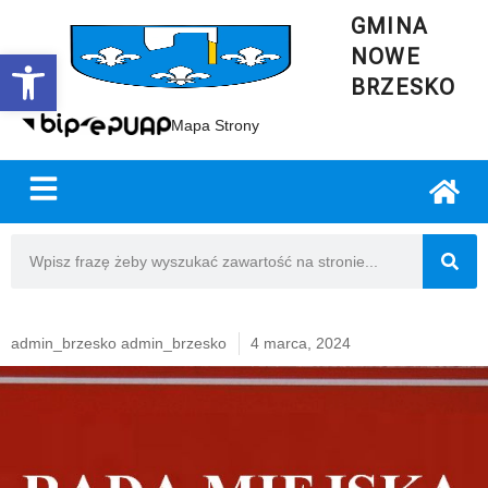
GMINA
NOWE
Open toolbar
BRZESKO
Mapa Strony
admin_brzesko admin_brzesko
4 marca, 2024