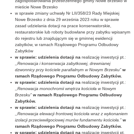
zagospodarowania przestrzennego gminy Nowe Brzesko w
mieście Nowe Brzesko
w sprawie zmiany uchwały Nr LII/358/23 Rady Miejskiej
Nowe Brzesko z dnia 29 września 2023 roku w sprawie
zasad udzielania dotacji na prace konserwatorskie,
restauratorskie lub roboty budowlane przy zabytku wpisanym
do rejestru lub znajdującym się w gminnej ewidencji
zabytków, w ramach Rządowego Programu Odbudowy
Zabytków
w sprawie: udzielenia dotacji na
realizację inwestycji pt.:
,,Renowacja i konserwacja zabytkowej, drewnianej
dzwonnicy przy kościele parafialnym w Nowym Brzesku”
w
ramach Rządowego Programu Odbudowy Zabytków.
w sprawie: udzielenia dotacji na
realizację inwestycji pt.:
,,Renowacja monochromii wnętrza kościoła w Nowym
Brzesku”
w ramach Rządowego Programu Odbudowy
Zabytków.
w sprawie: udzielenia dotacji na
realizację inwestycji pt.:
,,Renowacja elewacji frontowej kościoła wraz z wykonaniem
izolacji przeciwwilgociowej murów fundamentu kościoła.”
w
ramach Rządowego Programu Odbudowy Zabytków.
w sprawie: udzielenia dotacji na
realizację inwestycji pt.