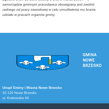
samorządzie gminnym pracodawca obowiązany jest zwolnić
radnego od pracy zawodowej w celu umożliwienia mu brania
udziału w pracach organów gminy.
GMINA
NOWE
BRZESKO
Urząd Gminy i Miasta Nowe Brzesko
32-120 Nowe Brzesko
ul. Krakowska 44
KONTAKT Z URZĘDEM