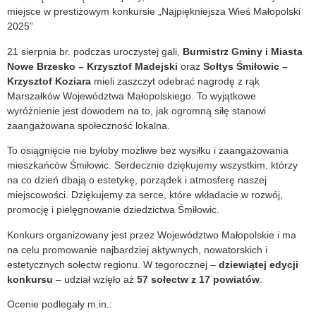
miejsce w prestiżowym konkursie „Najpiękniejsza Wieś Małopolski
2025”
21 sierpnia br. podczas uroczystej gali,
Burmistrz Gminy i Miasta
Nowe Brzesko – Krzysztof Madejski
oraz
Sołtys Śmiłowic –
Krzysztof Koziara
mieli zaszczyt odebrać nagrodę z rąk
Marszałków Województwa Małopolskiego. To wyjątkowe
wyróżnienie jest dowodem na to, jak ogromną siłę stanowi
zaangażowana społeczność lokalna.
To osiągnięcie nie byłoby możliwe bez wysiłku i zaangażowania
mieszkańców Śmiłowic. Serdecznie dziękujemy wszystkim, którzy
na co dzień dbają o estetykę, porządek i atmosferę naszej
miejscowości. Dziękujemy za serce, które wkładacie w rozwój,
promocję i pielęgnowanie dziedzictwa Śmiłowic.
Konkurs organizowany jest przez Województwo Małopolskie i ma
na celu promowanie najbardziej aktywnych, nowatorskich i
estetycznych sołectw regionu. W tegorocznej –
dziewiątej edycji
konkursu
– udział wzięło aż
57 sołectw z 17 powiatów
.
Ocenie podlegały m.in.: