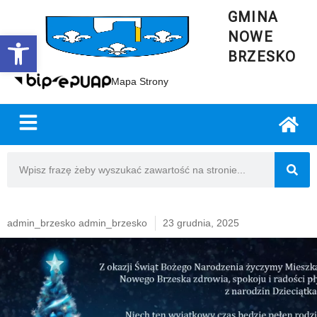
GMINA
NOWE
Open toolbar
BRZESKO
Mapa Strony
admin_brzesko admin_brzesko
23 grudnia, 2025