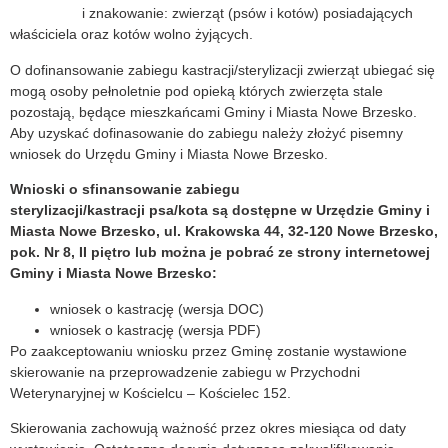
i znakowanie: zwierząt (psów i kotów) posiadających
właściciela oraz kotów wolno żyjących.
O dofinansowanie zabiegu kastracji/sterylizacji zwierząt ubiegać się
mogą osoby pełnoletnie pod opieką których zwierzęta stale
pozostają, będące mieszkańcami Gminy i Miasta Nowe Brzesko.
Aby uzyskać dofinasowanie do zabiegu należy złożyć pisemny
wniosek do Urzędu Gminy i Miasta Nowe Brzesko.
Wnioski o sfinansowanie zabiegu
sterylizacji/kastracji psa/kota są dostępne w Urzędzie Gminy i
Miasta Nowe Brzesko, ul. Krakowska 44, 32-120 Nowe Brzesko,
pok. Nr 8, II piętro lub można je pobrać ze strony internetowej
Gminy i Miasta Nowe Brzesko:
wniosek o kastrację (wersja DOC)
wniosek o kastrację (wersja PDF)
Po zaakceptowaniu wniosku przez Gminę zostanie wystawione
skierowanie na przeprowadzenie zabiegu w Przychodni
Weterynaryjnej w Kościelcu – Kościelec 152.
Skierowania zachowują ważność przez okres miesiąca od daty