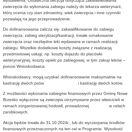
wystawienia. Ostateczna decyzja dotycząca zakwalifikowania
zwierzęcia do wykonania zabiegu należy do lekarza weterynarii,
który ocenia czy stan zdrowotny, wiek zwierzęcia i inne czynniki
pozwalają na jego przeprowadzenie.
Do dofinansowania zalicza się: zakwalifikowanie do zabiegu
zwierzęcia, zabieg sterylizacji/kastracji, trwałe oznakowanie
zwierzęcia oraz niezbędne leki wydawane w ramach realizacji
zabiegu. Wszelkie dodatkowe koszty związane z realizacją
przedmiotowej usługi, np. koszty dojazdu do placówki
weterynaryjnej, koszty opieki po zabiegowej, w tym zakup leków –
ponosi Wnioskodawca.
Wnioskodawcy, mogą uzyskać dofinansowanie maksymalnie na
kastrację dwóch psów i kastrację dwóch kotów.
Z możliwości wykonania zabiegów finansowych przez Gminę Nowe
Brzesko wyłączone są zwierzęta utrzymywane przez właścicieli w
ramach zorganizowanej hodowli, prowadzonej w celach
zarobkowych.
Akcja będzie trwała do 31.10.2024r., lub do wyczerpania środków
finansowych przeznaczonych na ten cel w Programie. Wysokość