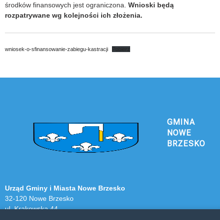
środków finansowych jest ograniczona.
Wnioski będą
rozpatrywane wg kolejności ich złożenia.
wniosek-o-sfinansowanie-zabiegu-kastracji
Pobierz
GMINA
NOWE
BRZESKO
Urząd Gminy i Miasta Nowe Brzesko
32-120 Nowe Brzesko
ul. Krakowska 44