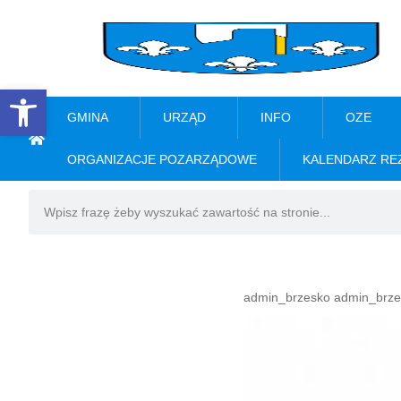
Open toolbar
GMINA
URZĄD
INFO
OZE
ORGANIZACJE POZARZĄDOWE
KALENDARZ RE
admin_brzesko admin_brze