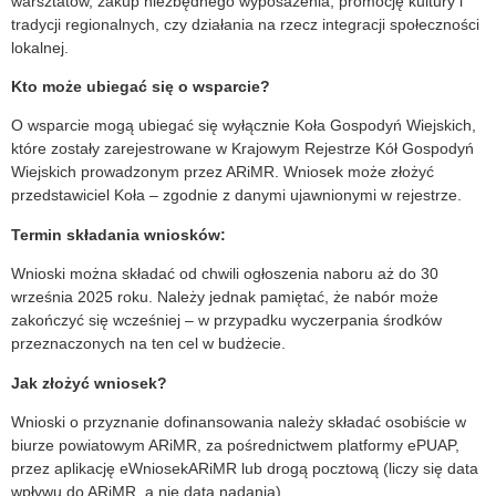
warsztatów, zakup niezbędnego wyposażenia, promocję kultury i
tradycji regionalnych, czy działania na rzecz integracji społeczności
lokalnej.
Kto może ubiegać się o wsparcie?
O wsparcie mogą ubiegać się wyłącznie Koła Gospodyń Wiejskich,
które zostały zarejestrowane w Krajowym Rejestrze Kół Gospodyń
Wiejskich prowadzonym przez ARiMR. Wniosek może złożyć
przedstawiciel Koła – zgodnie z danymi ujawnionymi w rejestrze.
Termin składania wniosków:
Wnioski można składać od chwili ogłoszenia naboru aż do 30
września 2025 roku. Należy jednak pamiętać, że nabór może
zakończyć się wcześniej – w przypadku wyczerpania środków
przeznaczonych na ten cel w budżecie.
Jak złożyć wniosek?
Wnioski o przyznanie dofinansowania należy składać osobiście w
biurze powiatowym ARiMR, za pośrednictwem platformy ePUAP,
przez aplikację eWniosekARiMR lub drogą pocztową (liczy się data
wpływu do ARiMR, a nie data nadania).