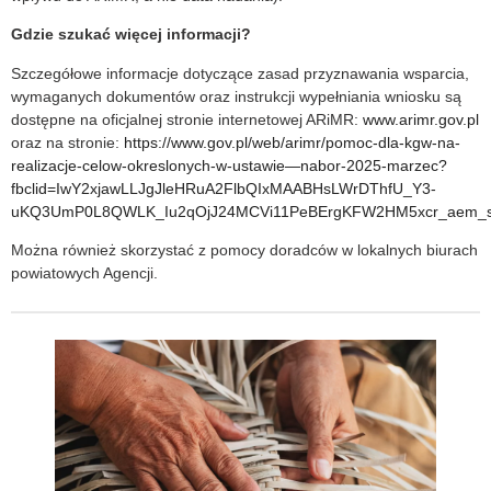
Gdzie szukać więcej informacji?
Szczegółowe informacje dotyczące zasad przyznawania wsparcia,
wymaganych dokumentów oraz instrukcji wypełniania wniosku są
dostępne na oficjalnej stronie internetowej ARiMR:
www.arimr.gov.pl
oraz na stronie:
https://www.gov.pl/web/arimr/pomoc-dla-kgw-na-
realizacje-celow-okreslonych-w-ustawie—nabor-2025-marzec?
fbclid=IwY2xjawLLJgJleHRuA2FlbQIxMAABHsLWrDThfU_Y3-
uKQ3UmP0L8QWLK_Iu2qOjJ24MCVi11PeBErgKFW2HM5xcr_aem_
Można również skorzystać z pomocy doradców w lokalnych biurach
powiatowych Agencji.