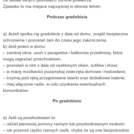
Zjawisko to ma miejsce najczęściej w okresie letnim
Podczas gradobicia
a) Jeżeli spotka cię gradobicie z dala od domu, znajdź bezpieczne
schronienie i pozostań tam do czasu jego zakończenia.
b) Jeśli jesteś w domu:
– zamknij okna, usuń z parapetów i balkonów przedmioty, które
mogą zagrażać przechodniom;
– pozostań w nim z dala od oszklonych okien, sufitów i drzwi;
– w miarę możliwości pozamykaj zwierzęta domowe i hodowlane;
– trzymaj pod ręką przygotowane latarki oraz dodatkowe baterie;
– miej włączone radio, w celu uzyskania ewentualnych
komunikatów.
Po gradobiciu
a) Jeśli są poszkodowani to:
– udziel pierwszej pomocy rannym lub poszkodowanym osobom;
– nie przenoś ciężko rannych osób, chyba że są one bezpośrednio