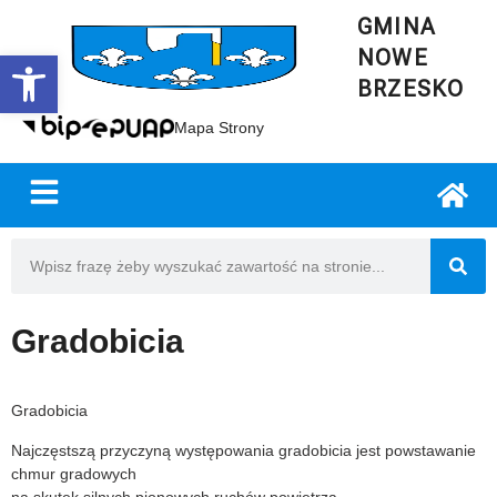
GMINA
NOWE
Open toolbar
BRZESKO
Mapa Strony
Gradobicia
Gradobicia
Najczęstszą przyczyną występowania gradobicia jest powstawanie
chmur gradowych
na skutek silnych pionowych ruchów powietrza.