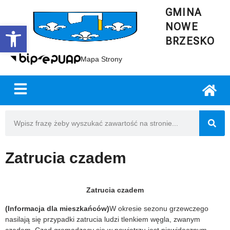
GMINA
NOWE
Open toolbar
BRZESKO
Mapa Strony
Zatrucia czadem
Zatrucia czadem
(Informacja dla mieszkańców)
W okresie sezonu grzewczego
nasilają się przypadki zatrucia ludzi tlenkiem węgla, zwanym
czadem. Czad gromadzący się w powietrzu jest niewidocznym,