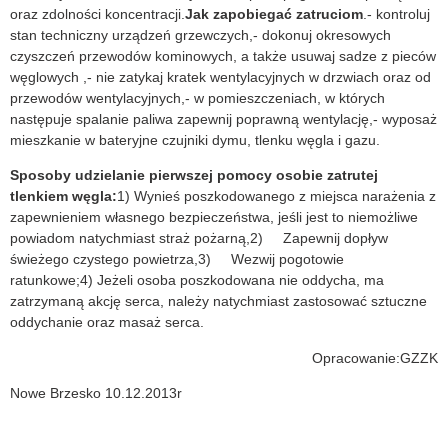
oraz zdolności koncentracji.
Jak zapobiegać zatruciom
.- kontroluj
stan techniczny urządzeń grzewczych,- dokonuj okresowych
czyszczeń przewodów kominowych, a także usuwaj sadze z pieców
węglowych ,- nie zatykaj kratek wentylacyjnych w drzwiach oraz od
przewodów wentylacyjnych,- w pomieszczeniach, w których
następuje spalanie paliwa zapewnij poprawną wentylację,- wyposaż
mieszkanie w bateryjne czujniki dymu, tlenku węgla i gazu.
Sposoby udzielanie pierwszej pomocy osobie zatrutej
tlenkiem węgla:
1) Wynieś poszkodowanego z miejsca narażenia z
zapewnieniem własnego bezpieczeństwa, jeśli jest to niemożliwe
powiadom natychmiast straż pożarną,2) Zapewnij dopływ
świeżego czystego powietrza,3) Wezwij pogotowie
ratunkowe;4) Jeżeli osoba poszkodowana nie oddycha, ma
zatrzymaną akcję serca, należy natychmiast zastosować sztuczne
oddychanie oraz masaż serca.
Opracowanie:GZZK
Nowe Brzesko 10.12.2013r