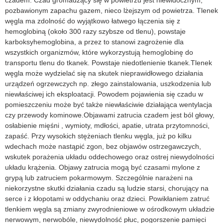
pozbawionym zapachu gazem, nieco lżejszym od powietrza. Tlenek
węgla ma zdolność do wyjątkowo łatwego łączenia się z
hemoglobiną (około 300 razy szybsze od tlenu), powstaje
karboksyhemoglobina, a przez to stanowi zagrożenie dla
wszystkich organizmów, które wykorzystują hemoglobinę do
transportu tlenu do tkanek. Powstaje niedotlenienie tkanek.Tlenek
węgla może wydzielać się na skutek nieprawidłowego działania
urządzeń ogrzewczych np. złego zainstalowania, uszkodzenia lub
niewłaściwej ich eksploatacji. Powodem pojawienia się czadu w
pomieszczeniu może być także niewłaściwie działająca wentylacja
czy przewody kominowe.Objawami zatrucia czadem jest ból głowy,
osłabienie mięśni , wymioty, mdłości, apatie, utrata przytomności,
zapaść. Przy wysokich stężeniach tlenku węgla, już po kilku
wdechach może nastąpić zgon, bez objawów ostrzegawczych,
wskutek porażenia układu oddechowego oraz ostrej niewydolności
układu krążenia. Objawy zatrucia mogą być czasami mylone z
grypą lub zatruciem pokarmowym. Szczególnie narażeni na
niekorzystne skutki działania czadu są ludzie starsi, chorujący na
serce i z kłopotami w oddychaniu oraz dzieci. Powikłaniem zatruć
tlenkiem węgla są zmiany zwyrodnieniowe w ośrodkowym układzie
nerwowym, nerwobóle, niewydolność płuc, pogorszenie pamięci