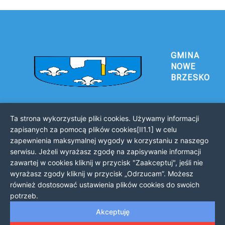
GMINA
NOWE
BRZESKO
Ta strona wykorzystuje pliki cookies. Używamy informacji
Urząd Gminy i Miasta Nowe Brzesko
zapisanych za pomocą plików cookies[II1.1] w celu
32-120 Nowe Brzesko
zapewnienia maksymalnej wygody w korzystaniu z naszego
ul. Krakowska 44
serwisu. Jeżeli wyrażasz zgodę na zapisywanie informacji
zawartej w cookies kliknij w przycisk "Zaakceptuj", jeśli nie
KONTAKT Z URZĘDEM
wyrażasz zgody kliknij w przycisk „Odrzucam”. Możesz
Telefon: 12 385 20 94
również dostosować ustawienia plików cookies do swoich
Faks: 12 385 03 55
potrzeb.
Email: sekretariat@nowe-brzesko.pl
Akceptuję
GODZINY PRACY